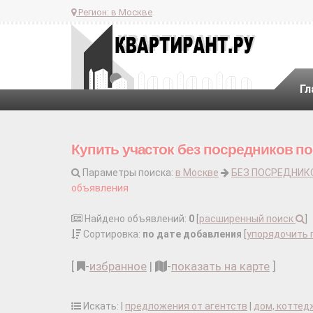
Регион:
в Москве
Гл
Купить участок без посредников п
Параметры поиска:
в Москве
БЕЗ ПОСРЕДНИК
объявления
Найдено объявлений:
0
[
расширенный поиск
]
Сортировка:
по дате добавления
[
упорядочить 
[
-
избранное
|
-
показать на карте
]
Искать: |
предложения от агентств
|
дом, коттед