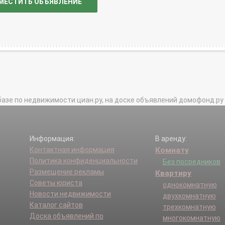
МЕСТИТЬ ОБЪЯВЛЕНИЕ
базе по недвижимости циан.ру, на доске объявлений домофонд.ру и в 
Информация:
В аренду:
Контактная информация
Комнату
Политика конфиденциальности
Без посредников
Размещение рекламы
Квартиру
Советы юриста
однокомнатную
Новости недвижимости
двухкомнатную
Каталог сайтов
трехкомнатную
Доска объявлений по
многокомнатную