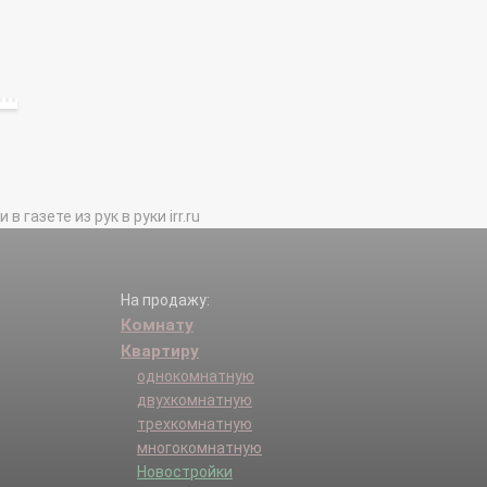
газете из рук в руки irr.ru
На продажу:
Комнату
Квартиру
однокомнатную
двухкомнатную
трехкомнатную
многокомнатную
Новостройки