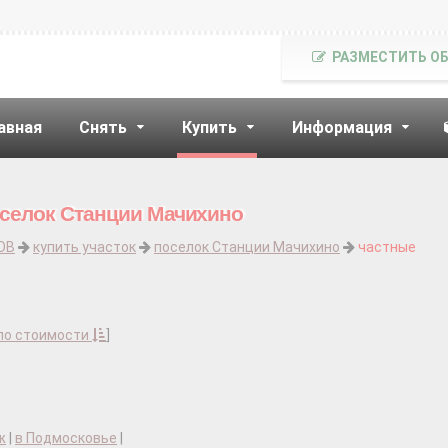
РАЗМЕСТИТЬ О
авная
Снять
Купить
Информация
оселок Станции Мачихино
ОВ
купить участок
поселок Станции Мачихино
частные
по стоимости
]
ж
|
в Подмосковье
|