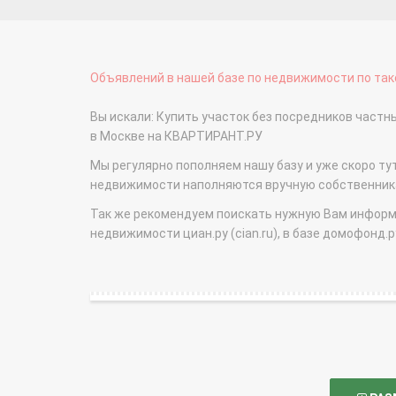
Объявлений в нашей базе по недвижимости по тако
Вы искали: Купить участок без посредников част
в Москве на КВАРТИРАНТ.РУ
Мы регулярно пополняем нашу базу и уже скоро ту
недвижимости наполняются вручную собственникам
Так же рекомендуем поискать нужную Вам информаци
недвижимости циан.ру (cian.ru), в базе домофонд.ру (