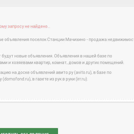
му запросу не найдено...
ные объявления поселок Станции Мачихино - продажа недвижимос
т будут новые объявления. Объявления в нашей базе по
и и хозяевами квартир, комнат, домов и других помещений.
ю на доске объявлений авито.ру (avito.ru), в базе по
domofond.ru), в газете из рук в руки (irr.ru).