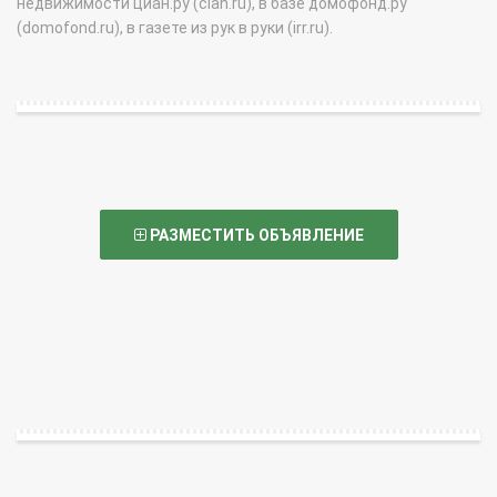
недвижимости циан.ру (cian.ru), в базе домофонд.ру
(domofond.ru), в газете из рук в руки (irr.ru).
РАЗМЕСТИТЬ ОБЪЯВЛЕНИЕ