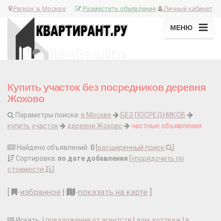
Регион:
в Москве
Разместить объявление
Личный кабинет
МЕНЮ
Купить участок без посредников деревня
Жохово
Параметры поиска:
в Москве
БЕЗ ПОСРЕДНИКОВ
купить участок
деревня Жохово
частные объявления
Найдено объявлений:
0
[
расширенный поиск
]
Сортировка:
по дате добавления
[
упорядочить по
стоимости
]
[
-
избранное
|
-
показать на карте
]
Искать: |
предложения от агентств
|
дом, коттедж
|
в