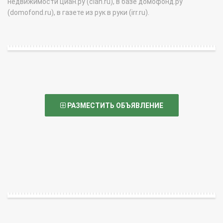
недвижимости циан.ру (cian.ru), в базе домофонд.ру
(domofond.ru), в газете из рук в руки (irr.ru).
РАЗМЕСТИТЬ ОБЪЯВЛЕНИЕ