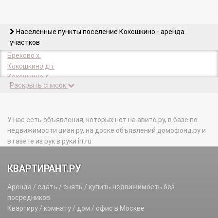
Населенные пункты поселение Кокошкино - аренда
участков
Брехово х.
Кокошкино дп.
Кокошкино д.
Раскрыть список
Назарьевское лесн-во п.
Новобрехово х.
Санино х.
Санино д.
У нас есть объявления, которых нет на авито.ру, в базе по
Станция Бекасово п.
недвижимости циан.ру, на доске объявлений домофонд.ру и
в газете из рук в руки irr.ru
КВАРТИРАНТ.РУ
Аренда / сдать / снять / купить недвижимость без
посредников.
Квартиру / комнату / дом / офис в Москве