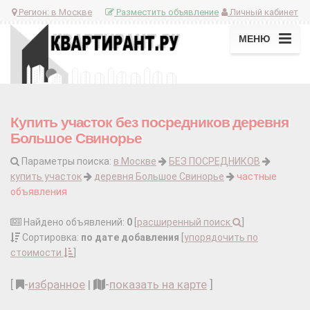
Регион:
в Москве
Разместить объявление
Личный кабинет
МЕНЮ
Купить участок без посредников деревня
Большое Свинорье
Параметры поиска:
в Москве
БЕЗ ПОСРЕДНИКОВ
купить участок
деревня Большое Свинорье
частные
объявления
Найдено объявлений:
0
[
расширенный поиск
]
Сортировка:
по дате добавления
[
упорядочить по
стоимости
]
[
-
избранное
|
-
показать на карте
]