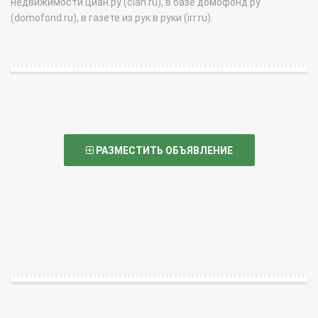
недвижимости циан.ру (cian.ru), в базе домофонд.ру
(domofond.ru), в газете из рук в руки (irr.ru).
РАЗМЕСТИТЬ ОБЪЯВЛЕНИЕ