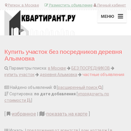
Регион:
в Москве
Разместить объявление
Личный кабинет
МЕНЮ
Купить участок без посредников деревня
Алымовка
Параметры поиска:
в Москве
БЕЗ ПОСРЕДНИКОВ
купить участок
деревня Алымовка
частные объявления
Найдено объявлений:
0
[
расширенный поиск
]
Сортировка:
по дате добавления
[
упорядочить по
стоимости
]
[
-
избранное
|
-
показать на карте
]
Искать: |
предложения от агентств
|
дом, коттедж
|
в