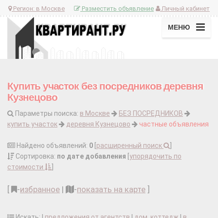
Регион:
в Москве
Разместить объявление
Личный кабинет
МЕНЮ
Купить участок без посредников деревня
Кузнецово
Параметры поиска:
в Москве
БЕЗ ПОСРЕДНИКОВ
купить участок
деревня Кузнецово
частные объявления
Найдено объявлений:
0
[
расширенный поиск
]
Сортировка:
по дате добавления
[
упорядочить по
стоимости
]
[
-
избранное
|
-
показать на карте
]
Искать: |
предложения от агентств
|
дом, коттедж
|
в