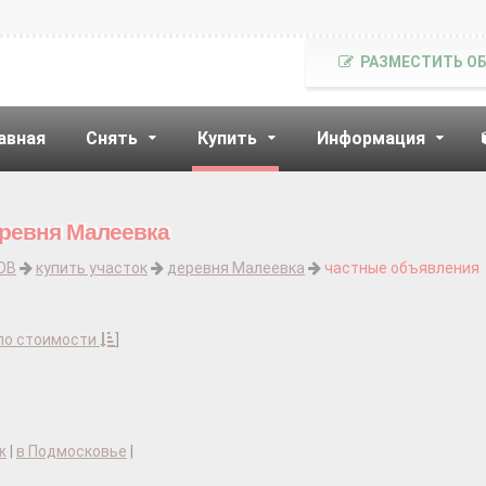
РАЗМЕСТИТЬ О
авная
Снять
Купить
Информация
еревня Малеевка
ОВ
купить участок
деревня Малеевка
частные объявления
по стоимости
]
ж
|
в Подмосковье
|