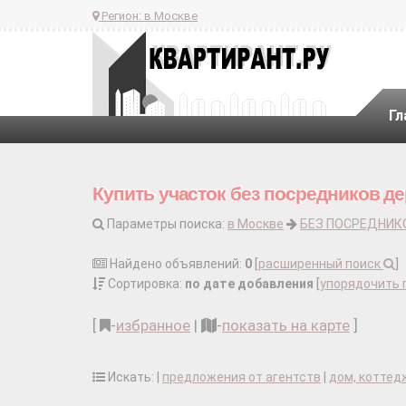
Регион:
в Москве
Гл
Купить участок без посредников д
Параметры поиска:
в Москве
БЕЗ ПОСРЕДНИК
Найдено объявлений:
0
[
расширенный поиск
]
Сортировка:
по дате добавления
[
упорядочить 
[
-
избранное
|
-
показать на карте
]
Искать: |
предложения от агентств
|
дом, коттед