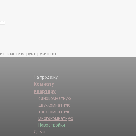
газете из рук в руки irr.ru
На продажу:
Комнату
Квартиру
однокомнатную
двухкомнатную
трехкомнатную
многокомнатную
Новостройки
Дома