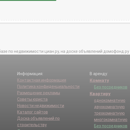
базе по недвижимости циан.ру, на доске объявлений домофонд.ру и в 
Информация:
В аренду:
Контактная информация
Комнату
Политика конфиденциальности
Без посредников
Размещение рекламы
Квартиру
Советы юриста
однокомнатную
Новости недвижимости
двухкомнатную
Каталог сайтов
трехкомнатную
Доска объявлений по
многокомнатную
строительству
Без посредников