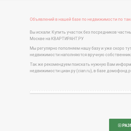
Объявлений в нашей базе по недвижимости по тако
Вы искали: Купить участок без посредников част
Москве на КВАРТИРАНТ.РУ
Мы регулярно пополняем нашу базу и уже скоро ту
недвижимости наполняются вручную собственникам
Так же рекомендуем поискать нужную Вам информаци
недвижимости циан.ру (cian.ru), в базе домофонд.ру (
РАЗ