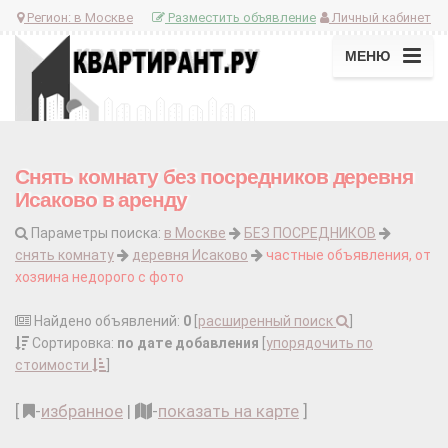
Регион:
в Москве
Разместить объявление
Личный кабинет
МЕНЮ
Снять комнату без посредников деревня
Исаково в аренду
Параметры поиска:
в Москве
БЕЗ ПОСРЕДНИКОВ
снять комнату
деревня Исаково
частные объявления, от
хозяина недорого с фото
Найдено объявлений:
0
[
расширенный поиск
]
Сортировка:
по дате добавления
[
упорядочить по
стоимости
]
[
-
избранное
|
-
показать на карте
]