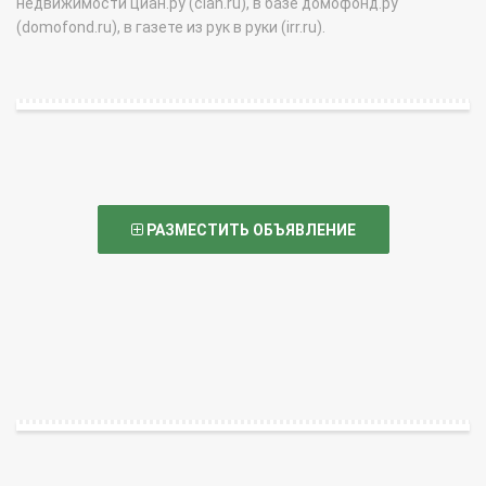
недвижимости циан.ру (cian.ru), в базе домофонд.ру
(domofond.ru), в газете из рук в руки (irr.ru).
РАЗМЕСТИТЬ ОБЪЯВЛЕНИЕ