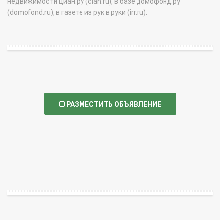
недвижимости циан.ру (cian.ru), в базе домофонд.ру
(domofond.ru), в газете из рук в руки (irr.ru).
РАЗМЕСТИТЬ ОБЪЯВЛЕНИЕ