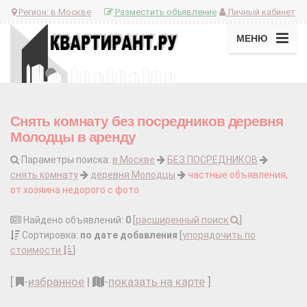
Регион:
в Москве
Разместить объявление
Личный кабинет
МЕНЮ
Снять комнату без посредников деревня
Молодцы в аренду
Параметры поиска:
в Москве
БЕЗ ПОСРЕДНИКОВ
снять комнату
деревня Молодцы
частные объявления,
от хозяина недорого с фото
Найдено объявлений:
0
[
расширенный поиск
]
Сортировка:
по дате добавления
[
упорядочить по
стоимости
]
[
-
избранное
|
-
показать на карте
]