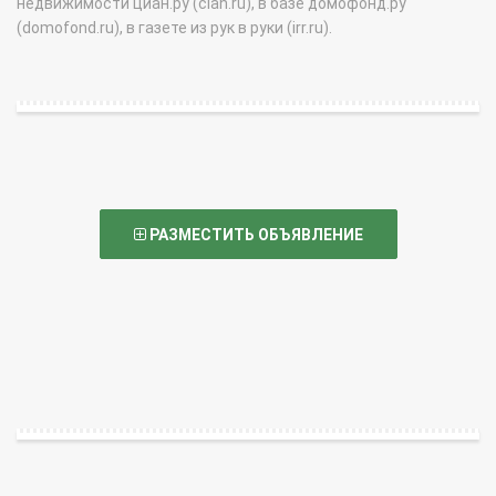
недвижимости циан.ру (cian.ru), в базе домофонд.ру
(domofond.ru), в газете из рук в руки (irr.ru).
РАЗМЕСТИТЬ ОБЪЯВЛЕНИЕ