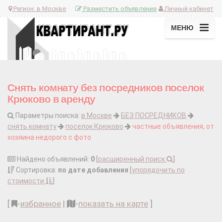
Регион:
в Москве
Разместить объявление
Личный кабинет
МЕНЮ
Снять комнату без посредников поселок
Крюково в аренду
Параметры поиска:
в Москве
БЕЗ ПОСРЕДНИКОВ
снять комнату
поселок Крюково
частные объявления, от
хозяина недорого с фото
Найдено объявлений:
0
[
расширенный поиск
]
Сортировка:
по дате добавления
[
упорядочить по
стоимости
]
[
-
избранное
|
-
показать на карте
]