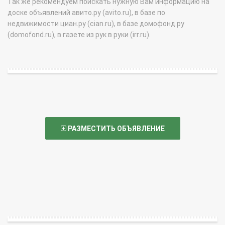
Так же рекомендуем поискать нужную Вам информацию на
доске объявлений авито.ру (avito.ru), в базе по
недвижимости циан.ру (cian.ru), в базе домофонд.ру
(domofond.ru), в газете из рук в руки (irr.ru).
РАЗМЕСТИТЬ ОБЪЯВЛЕНИЕ