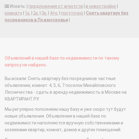
Искать: |
предложения от агентств
|
в новостройке
|
комнату
|
1к.
|
2к.
|
3к.
|
4+к.
|
посуточно
|
Снять квартиру без
посредников в Подмосковье
|
Объявлений в нашей базе по недвижимости по такому
запросу не найдено...
Вы искали: Снять квартиру без посредников частные
объявления, комнат: 4, 5, 6, 7 поселок Михайловского
Лесничества - сдать в аренду недвижимость в Москве на
КВАРТИРАНТ.РУ
Мы регулярно пополняем нашу базу и уже скоро тут будут
новые объявления. Объявления в нашей базе по
недвижимости наполняются вручную собственниками и
хозяевами квартир, комнат, домов и других помещений.