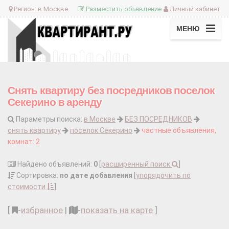
Регион:
в Москве
Разместить объявление
Личный кабинет
МЕНЮ
Снять квартиру без посредников поселок
Секерино в аренду
Параметры поиска:
в Москве
БЕЗ ПОСРЕДНИКОВ
снять квартиру
поселок Секерино
частные объявления,
комнат: 2
Найдено объявлений:
0
[
расширенный поиск
]
Сортировка:
по дате добавления
[
упорядочить по
стоимости
]
[
-
избранное
|
-
показать на карте
]