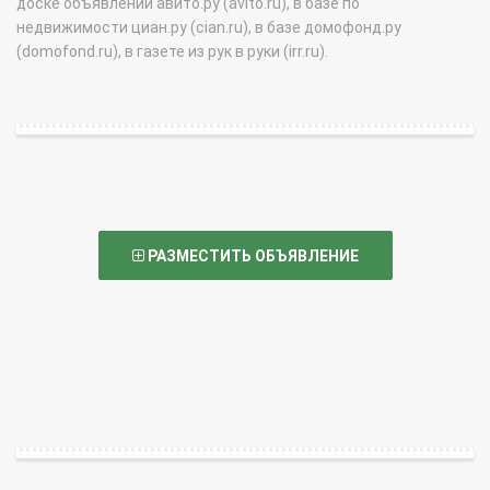
доске объявлений авито.ру (avito.ru), в базе по
недвижимости циан.ру (cian.ru), в базе домофонд.ру
(domofond.ru), в газете из рук в руки (irr.ru).
РАЗМЕСТИТЬ ОБЪЯВЛЕНИЕ