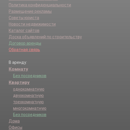
Политика конфиденциальности
Размещение рекламы
Советы юриста
Новости недвижимости
Каталог сайтов
Доска объявлений по строительству
Договор аренды
Обратная связь
В аренду:
Комнату
Без посредников
Квартиру
однокомнатную
двухкомнатную
трехкомнатную
многокомнатную
Без посредников
Дома
Офисы