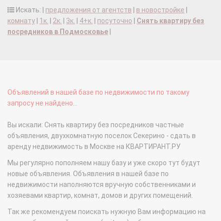
Искать: |
предложения от агентств
|
в новостройке
|
комнату
|
1к.
|
2к.
|
3к.
|
4+к.
|
посуточно
|
Снять квартиру без
посредников в Подмосковье
|
Объявлений в нашей базе по недвижимости по такому
запросу не найдено...
Вы искали: Снять квартиру без посредников частные
объявления, двухкомнатную поселок Секерино - сдать в
аренду недвижимость в Москве на КВАРТИРАНТ.РУ
Мы регулярно пополняем нашу базу и уже скоро тут будут
новые объявления. Объявления в нашей базе по
недвижимости наполняются вручную собственниками и
хозяевами квартир, комнат, домов и других помещений.
Так же рекомендуем поискать нужную Вам информацию на