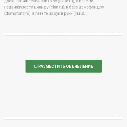
доске объявлений авито.ру (avito.ru), в базе по
недвижимости циан.ру (cian.ru), в базе домофонд.ру
(domofond.ru), в газете из рук в руки (irr.ru).
РАЗМЕСТИТЬ ОБЪЯВЛЕНИЕ