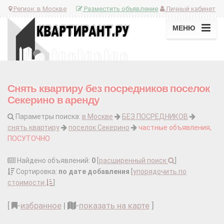
Регион:
в Москве
Разместить объявление
Личный кабинет
МЕНЮ
Снять квартиру без посредников поселок
Секерино в аренду
Параметры поиска:
в Москве
БЕЗ ПОСРЕДНИКОВ
снять квартиру
поселок Секерино
частные объявления,
ПОСУТОЧНО
Найдено объявлений:
0
[
расширенный поиск
]
Сортировка:
по дате добавления
[
упорядочить по
стоимости
]
[
-
избранное
|
-
показать на карте
]