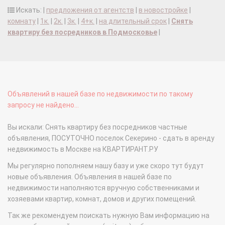
Искать: |
предложения от агентств
|
в новостройке
|
комнату
|
1к.
|
2к.
|
3к.
|
4+к.
|
на длительный срок
|
Снять
квартиру без посредников в Подмосковье
|
Объявлений в нашей базе по недвижимости по такому
запросу не найдено...
Вы искали: Снять квартиру без посредников частные
объявления, ПОСУТОЧНО поселок Секерино - сдать в аренду
недвижимость в Москве на КВАРТИРАНТ.РУ
Мы регулярно пополняем нашу базу и уже скоро тут будут
новые объявления. Объявления в нашей базе по
недвижимости наполняются вручную собственниками и
хозяевами квартир, комнат, домов и других помещений.
Так же рекомендуем поискать нужную Вам информацию на