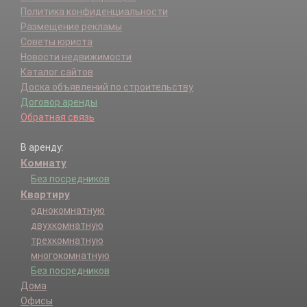
Политика конфиденциальности
Размещение рекламы
Советы юриста
Новости недвижимости
Каталог сайтов
Доска объявлений по строительству
Договор аренды
Обратная связь
В аренду:
Комнату
Без посредников
Квартиру
однокомнатную
двухкомнатную
трехкомнатную
многокомнатную
Без посредников
Дома
Офисы