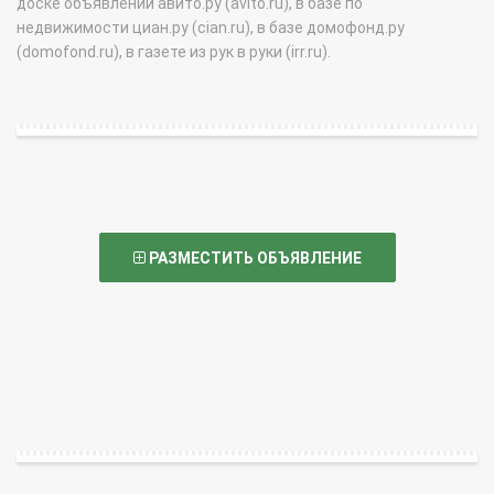
доске объявлений авито.ру (avito.ru), в базе по
недвижимости циан.ру (cian.ru), в базе домофонд.ру
(domofond.ru), в газете из рук в руки (irr.ru).
РАЗМЕСТИТЬ ОБЪЯВЛЕНИЕ