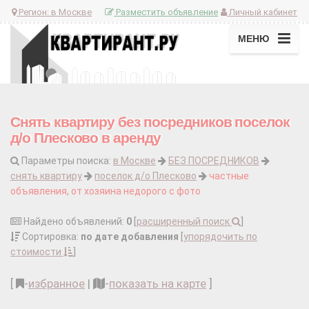
Регион:
в Москве
Разместить объявление
Личный кабинет
МЕНЮ
Снять квартиру без посредников поселок
д/о Плесково в аренду
Параметры поиска:
в Москве
БЕЗ ПОСРЕДНИКОВ
снять квартиру
поселок д/о Плесково
частные
объявления, от хозяина недорого с фото
Найдено объявлений:
0
[
расширенный поиск
]
Сортировка:
по дате добавления
[
упорядочить по
стоимости
]
[
-
избранное
|
-
показать на карте
]