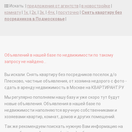
Искать: |
предложения от агентств
|
в новостройке
|
комнату
|
1к.
|
2к.
|
3к.
|
4+к.
|
посуточно
|
Снять квартиру без
посредников в Подмосковье
|
Объявлений в нашей базе по недвижимости по такому
запросу не найдено...
Вы искали: Снять квартиру без посредников поселок д/о
Плесково, частные объявления, от хозяина недорого с фото -
сдать в аренду недвижимость в Москве на КВАРТИРАНТ.РУ
Мы регулярно пополняем нашу базу и уже скоро тут будут
новые объявления. Объявления в нашей базе по
недвижимости наполняются вручную собственниками и
хозяевами квартир, комнат, домов и других помещений.
Так же рекомендуем поискать нужную Вам информацию на