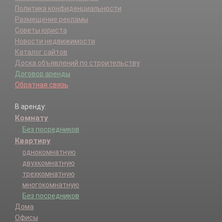
Политика конфиденциальности
Размещение рекламы
Советы юриста
Новости недвижимости
Каталог сайтов
Доска объявлений по строительству
Договор аренды
Обратная связь
В аренду:
Комнату
Без посредников
Квартиру
однокомнатную
двухкомнатную
трехкомнатную
многокомнатную
Без посредников
Дома
Офисы