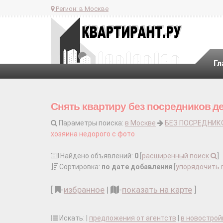
Регион:
в Москве
Гл
Снять квартиру без посредников д
Параметры поиска:
в Москве
БЕЗ ПОСРЕДНИК
хозяина недорого с фото
Найдено объявлений:
0
[
расширенный поиск
]
Сортировка:
по дате добавления
[
упорядочить 
[
-
избранное
|
-
показать на карте
]
Искать: |
предложения от агентств
|
в новострой