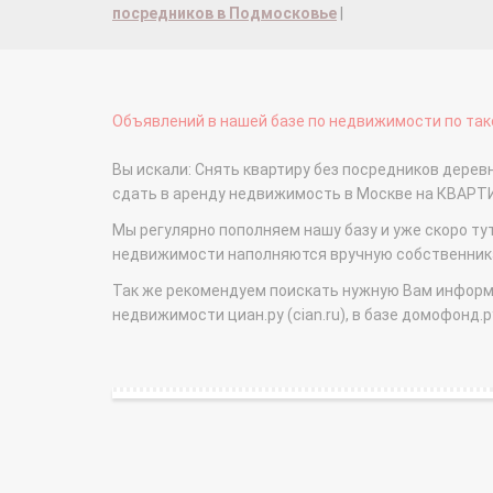
посредников в Подмосковье
|
Объявлений в нашей базе по недвижимости по тако
Вы искали: Снять квартиру без посредников деревн
сдать в аренду недвижимость в Москве на КВАРТ
Мы регулярно пополняем нашу базу и уже скоро ту
недвижимости наполняются вручную собственникам
Так же рекомендуем поискать нужную Вам информаци
недвижимости циан.ру (cian.ru), в базе домофонд.ру (