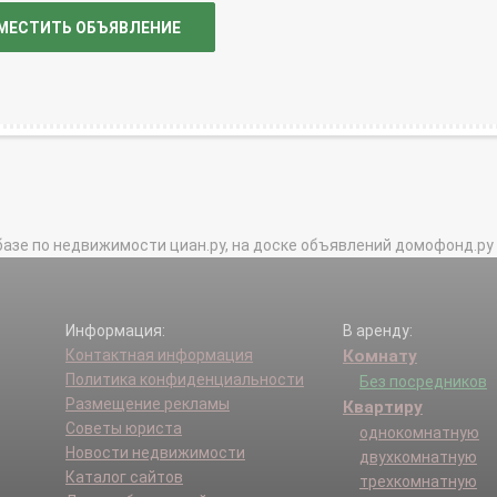
МЕСТИТЬ ОБЪЯВЛЕНИЕ
базе по недвижимости циан.ру, на доске объявлений домофонд.ру и в 
Информация:
В аренду:
Контактная информация
Комнату
Политика конфиденциальности
Без посредников
Размещение рекламы
Квартиру
Советы юриста
однокомнатную
Новости недвижимости
двухкомнатную
Каталог сайтов
трехкомнатную