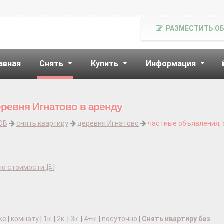
РАЗМЕСТИТЬ О
авная
Снять
Купить
Информация
еревня Игнатово в аренду
ОВ
снять квартиру
деревня Игнатово
частные объявления, 
по стоимости
]
ке
|
комнату
|
1к.
|
2к.
|
3к.
|
4+к.
|
посуточно
|
Снять квартиру без