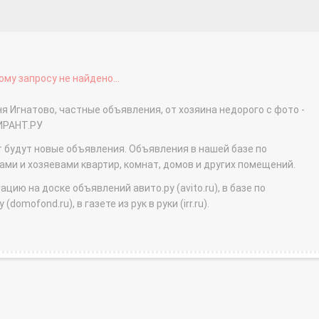
му запросу не найдено...
я Игнатово, частные объявления, от хозяина недорого с фото -
ИРАНТ.РУ
т будут новые объявления. Объявления в нашей базе по
и и хозяевами квартир, комнат, домов и других помещений.
ю на доске объявлений авито.ру (avito.ru), в базе по
domofond.ru), в газете из рук в руки (irr.ru).