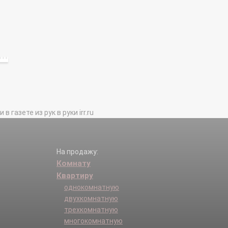
газете из рук в руки irr.ru
На продажу:
Комнату
Квартиру
однокомнатную
двухкомнатную
трехкомнатную
многокомнатную