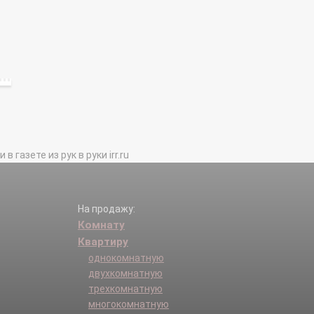
газете из рук в руки irr.ru
На продажу:
Комнату
Квартиру
однокомнатную
двухкомнатную
трехкомнатную
многокомнатную