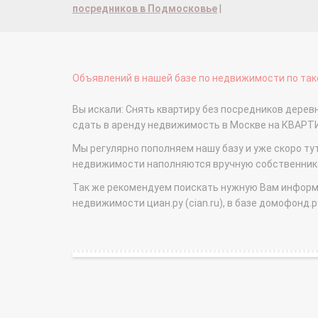
посредников в Подмосковье
|
Объявлений в нашей базе по недвижимости по тако
Вы искали: Снять квартиру без посредников деревн
сдать в аренду недвижимость в Москве на КВАРТ
Мы регулярно пополняем нашу базу и уже скоро ту
недвижимости наполняются вручную собственникам
Так же рекомендуем поискать нужную Вам информаци
недвижимости циан.ру (cian.ru), в базе домофонд.ру (