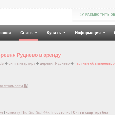
РАЗМЕСТИТЬ О
авная
Снять
Купить
Информация
еревня Руднево в аренду
ОВ
снять квартиру
деревня Руднево
частные объявления, о
по стоимости
]
ке
|
комнату
|
1к.
|
2к.
|
3к.
|
4+к.
|
посуточно
|
Снять квартиру без