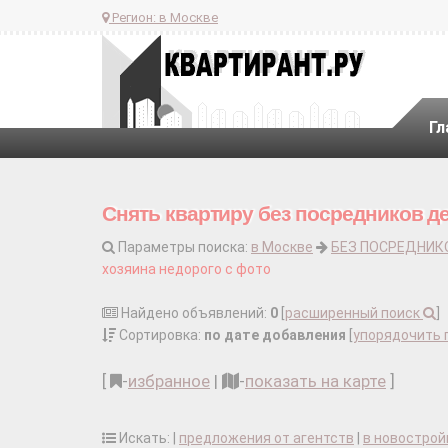
Регион:
в Москве
Гл
Снять квартиру без посредников д
Параметры поиска:
в Москве
БЕЗ ПОСРЕДНИК
хозяина недорого с фото
Найдено объявлений:
0
[
расширенный поиск
]
Сортировка:
по дате добавления
[
упорядочить 
[
-
избранное
|
-
показать на карте
]
Искать: |
предложения от агентств
|
в новострой