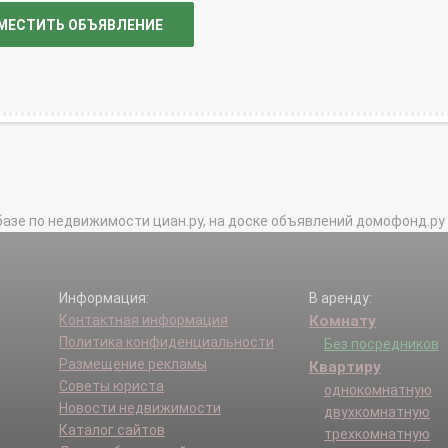
МЕСТИТЬ ОБЪЯВЛЕНИЕ
базе по недвижимости циан.ру, на доске объявлений домофонд.ру и в 
Информация:
В аренду:
Контактная информация
Комнату
Политика конфиденциальности
Без посредников
Размещение рекламы
Квартиру
Советы юриста
однокомнатную
Новости недвижимости
двухкомнатную
Каталог сайтов
трехкомнатную