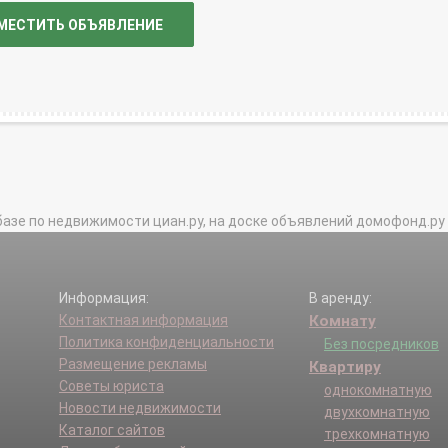
МЕСТИТЬ ОБЪЯВЛЕНИЕ
базе по недвижимости циан.ру, на доске объявлений домофонд.ру и в 
Информация:
В аренду:
Контактная информация
Комнату
Политика конфиденциальности
Без посредников
Размещение рекламы
Квартиру
Советы юриста
однокомнатную
Новости недвижимости
двухкомнатную
Каталог сайтов
трехкомнатную