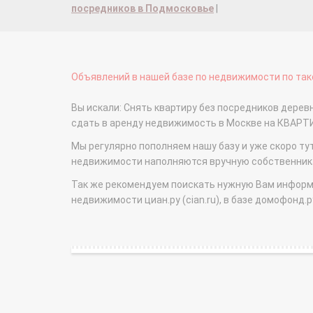
посредников в Подмосковье
|
Объявлений в нашей базе по недвижимости по тако
Вы искали: Снять квартиру без посредников деревн
сдать в аренду недвижимость в Москве на КВАРТ
Мы регулярно пополняем нашу базу и уже скоро ту
недвижимости наполняются вручную собственникам
Так же рекомендуем поискать нужную Вам информаци
недвижимости циан.ру (cian.ru), в базе домофонд.ру (