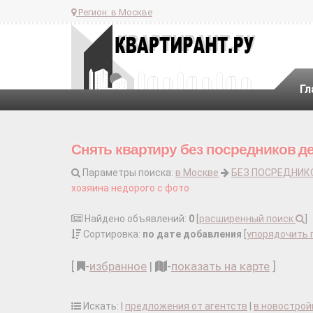
Регион:
в Москве
Гл
Снять квартиру без посредников д
Параметры поиска:
в Москве
БЕЗ ПОСРЕДНИК
хозяина недорого с фото
Найдено объявлений:
0
[
расширенный поиск
]
Сортировка:
по дате добавления
[
упорядочить 
[
-
избранное
|
-
показать на карте
]
Искать: |
предложения от агентств
|
в новострой