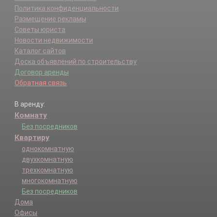
Политика конфиденциальности
Размещение рекламы
Советы юриста
Новости недвижимости
Каталог сайтов
Доска объявлений по строительству
Договор аренды
Обратная связь
В аренду:
Комнату
Без посредников
Квартиру
однокомнатную
двухкомнатную
трехкомнатную
многокомнатную
Без посредников
Дома
Офисы