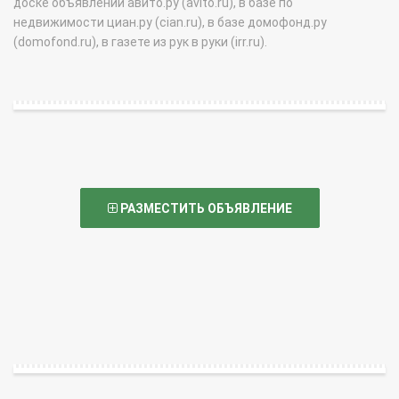
доске объявлений авито.ру (avito.ru), в базе по
недвижимости циан.ру (cian.ru), в базе домофонд.ру
(domofond.ru), в газете из рук в руки (irr.ru).
РАЗМЕСТИТЬ ОБЪЯВЛЕНИЕ