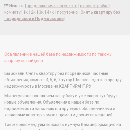
Искать: |
предложения от агентств
|
в новостройке
|
комнату
|
1к.
|
2к.
|
3к.
|
4+к.
|
посуточно
|
Снять квартиру без
посредников в Подмосковье
|
Объявлений в нашей базе по недвижимости по такому
запросу не найдено...
Вы искали: Снять квартиру без посредников частные
объявления, комнат: 4, 5, 6, 7 хутор Шалово - сдать в аренду
недвижимость в Москве на КВАРТИРАНТ.РУ
Мы регулярно пополняем нашу базу и уже скоро тут будут
новые объявления. Объявления в нашей базе по
недвижимости наполняются вручную собственниками и
хозяевами квартир, комнат, домов и других помещений.
Так же рекомендуем поискать нужную Вам информацию на