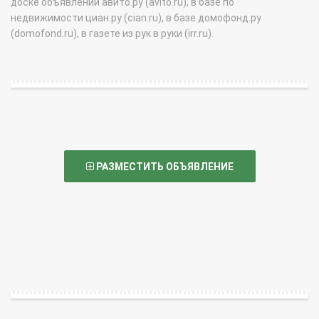
доске объявлений авито.ру (avito.ru), в базе по
недвижимости циан.ру (cian.ru), в базе домофонд.ру
(domofond.ru), в газете из рук в руки (irr.ru).
РАЗМЕСТИТЬ ОБЪЯВЛЕНИЕ