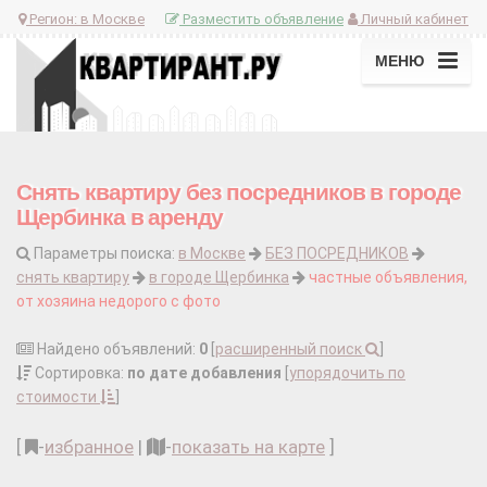
Регион:
в Москве
Разместить объявление
Личный кабинет
МЕНЮ
Снять квартиру без посредников в городе
Щербинка в аренду
Параметры поиска:
в Москве
БЕЗ ПОСРЕДНИКОВ
снять квартиру
в городе Щербинка
частные объявления,
от хозяина недорого с фото
Найдено объявлений:
0
[
расширенный поиск
]
Сортировка:
по дате добавления
[
упорядочить по
стоимости
]
[
-
избранное
|
-
показать на карте
]