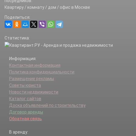
посредников.
Мичуринец п.
Квартиру / комнату / дом / офис в Москве
Нововнуково п.
Поделиться:
Переделкино п.
Пыхтино д.
Рассказовка д.
Статистика:
Санаторий N10 п.
Санаторий N39 п.
Санаторий Переделкино п.
Информация:
Санатория N14 п.
Контактная информация
Станции Внуково п.
Политика конфиденциальности
ТИЗ Ново-Внуково нп.
Размещение рекламы
Шельбутово д.
Советы юриста
Новости недвижимости
Каталог сайтов
Доска объявлений по строительству
Договор аренды
Обратная связь
В аренду: