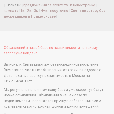
Искать: |
предложения от агентств
|
в новостройке
|
комнату
|
1к.
|
2к.
|
3к.
|
4+к.
|
посуточно
|
Снять квартиру без
посредников в Подмосковье
|
Объявлений в нашей базе по недвижимости по такому
запросу не найдено...
Вы искали: Снять квартиру без посредников поселение
Внуковское, частные объявления, от хозяина недорого с
фото - сдать в аренду недвижимость в Москве на
КВАРТИРАНТ.РУ
Мы регулярно пополняем нашу базу и уже скоро тут будут
новые объявления. Объявления в нашей базе по
недвижимости наполняются вручную собственниками и
хозяевами квартир, комнат, домов и других помещений.