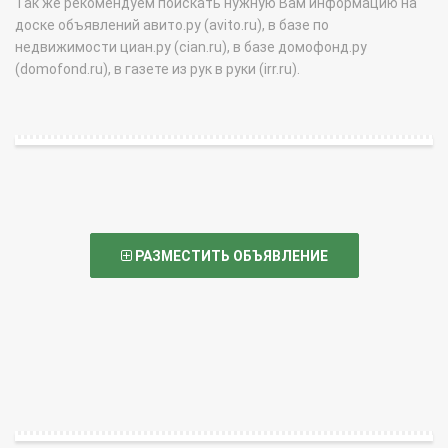
Так же рекомендуем поискать нужную Вам информацию на
доске объявлений авито.ру (avito.ru), в базе по
недвижимости циан.ру (cian.ru), в базе домофонд.ру
(domofond.ru), в газете из рук в руки (irr.ru).
РАЗМЕСТИТЬ ОБЪЯВЛЕНИЕ