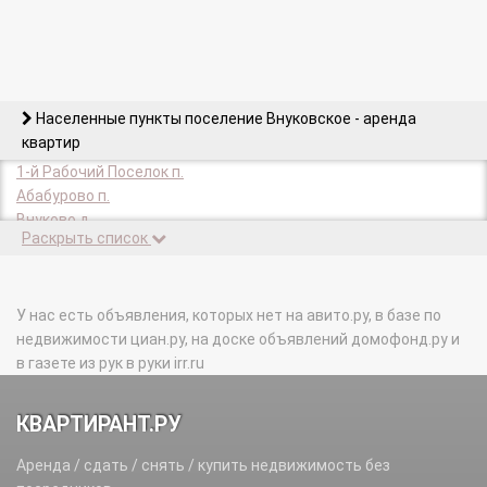
Населенные пункты поселение Внуковское - аренда
квартир
1-й Рабочий Поселок п.
Абабурово п.
Внуково д.
Раскрыть список
Внуково п.
Гаврилово х.
Городок писателей Переделкино п.
Детского дома Молодая Гвардия п.
У нас есть объявления, которых нет на авито.ру, в базе по
дск Мичуринец п.
недвижимости циан.ру, на доске объявлений домофонд.ру и
дск Московский Писатель дп.
в газете из рук в руки irr.ru
Изварино д.
Изваринской школы п.
КВАРТИРАНТ.РУ
Ликова д.
Лукино п.
Аренда / сдать / снять / купить недвижимость без
Минвнешторга п.