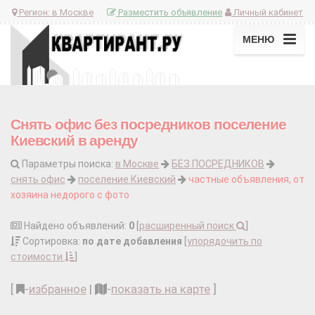
Регион:
в Москве
Разместить объявление
Личный кабинет
МЕНЮ
Снять офис без посредников поселение
Киевский в аренду
Параметры поиска:
в Москве
БЕЗ ПОСРЕДНИКОВ
снять офис
поселение Киевский
частные объявления, от
хозяина недорого с фото
Найдено объявлений:
0
[
расширенный поиск
]
Сортировка:
по дате добавления
[
упорядочить по
стоимости
]
[
-
избранное
|
-
показать на карте
]