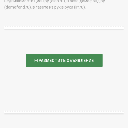
недвижимости циан.ру (cian.ru), в базе домофонд.ру
(domofond.ru), в газете из рук в руки (irr.ru).
РАЗМЕСТИТЬ ОБЪЯВЛЕНИЕ