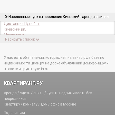
Населенные пункты поселение Киевский - аренда офисов
Дистанции Пути-1 п.
Киевский рп.
Мачихино д.
Раскрыть список
Разъезда Пожитково п.
Станции Мачихино п.
Шеломово д.
У нас есть объявления, которых нет на авито.ру, в базе по
недвижимости циан.ру, на доске объявлений домофонд.ру и
в газете из рук в руки irr.ru
КВАРТИРАНТ.РУ
Аренда / сдать / снять / купить недвижимость без
посредников.
Квартиру / комнату / дом / офис в Москве
Поделиться: