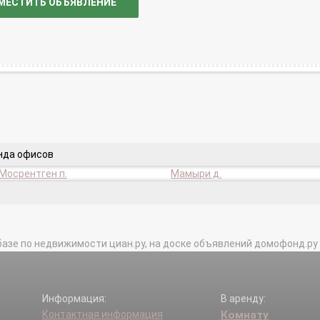
МЕСТИТЬ ОБЪЯВЛЕНИЕ
нда офисов
Мосрентген п.
Мамыри д.
базе по недвижимости циан.ру, на доске объявлений домофонд.ру и в 
Информация:
В аренду:
Контактная информация
Комнату