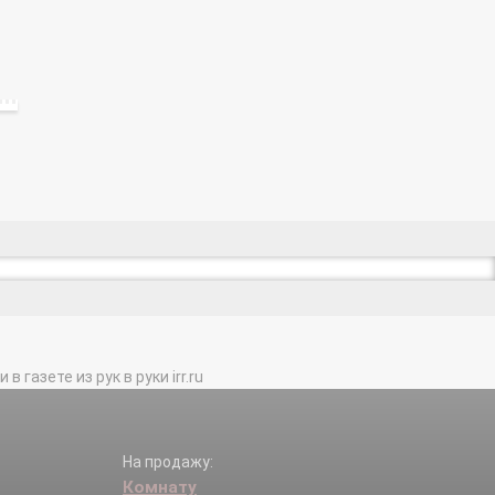
газете из рук в руки irr.ru
На продажу:
Комнату