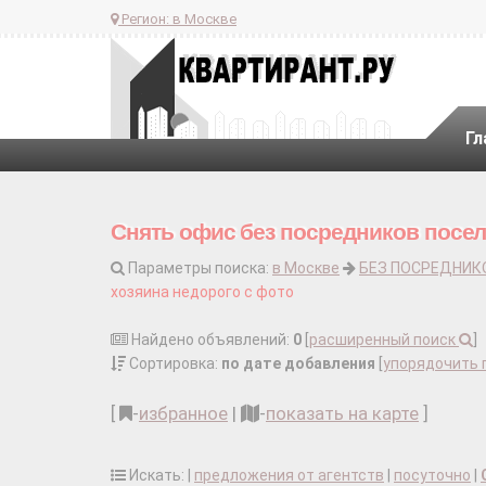
Регион:
в Москве
Гл
Снять офис без посредников посел
Параметры поиска:
в Москве
БЕЗ ПОСРЕДНИК
хозяина недорого с фото
Найдено объявлений:
0
[
расширенный поиск
]
Сортировка:
по дате добавления
[
упорядочить 
[
-
избранное
|
-
показать на карте
]
Искать: |
предложения от агентств
|
посуточно
|