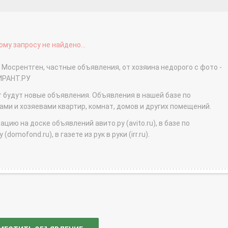
му запросу не найдено...
 Мосрентген, частные объявления, от хозяина недорого с фото -
ИРАНТ.РУ
т будут новые объявления. Объявления в нашей базе по
и и хозяевами квартир, комнат, домов и других помещений.
ю на доске объявлений авито.ру (avito.ru), в базе по
domofond.ru), в газете из рук в руки (irr.ru).