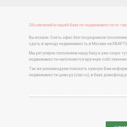
Объявлений в нашей базе по недвижимости по тако
Вы искали: Снять офис без посредников поселение
сдать в аренду недвижимость в Москве на КВАРТ
Мы регулярно пополняем нашу базу и уже скоро ту
недвижимости наполняются вручную собственникам
Так же рекомендуем поискать нужную Вам информаци
недвижимости циан.ру (cian.ru), в базе домофонд.ру (