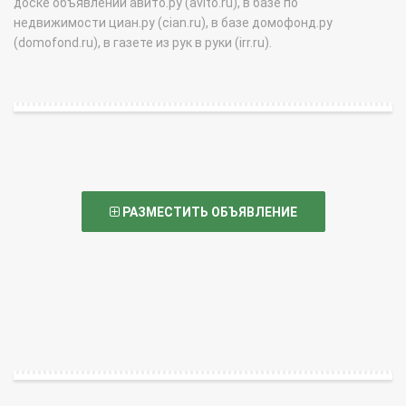
доске объявлений авито.ру (avito.ru), в базе по
недвижимости циан.ру (cian.ru), в базе домофонд.ру
(domofond.ru), в газете из рук в руки (irr.ru).
РАЗМЕСТИТЬ ОБЪЯВЛЕНИЕ