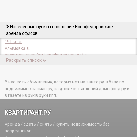
Населенные пункты поселение Новофедоровское -
аренда офисов
191 кв-л.
Алымовка д.
Архангельское (сп Новофедоровское) д.
Раскрыть список
Белоусово д.
Голохвастово д.
Долгино д.
Зверево д.
У нас есть объявления, которых нет на авито.ру, в базе по
Зосимова Пустынь п.
недвижимости циан.ру, на доске объявлений домофонд.ру и
Игнатово д.
в газете из рук в руки irr.ru
Капустинка п.
Круги п.
КВАРТИРАНТ.РУ
Кузнецово д.
Кузнецовский п.
Аренда / сдать / снять / купить недвижимость без
Лукино д.
посредников.
Малеевка д.