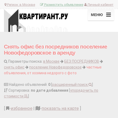
Регион:
в Москве
Разместить объявление
Личный кабинет
МЕНЮ
Снять офис без посредников поселение
Новофедоровское в аренду
Параметры поиска:
в Москве
БЕЗ ПОСРЕДНИКОВ
снять офис
поселение Новофедоровское
частные
объявления, от хозяина недорого с фото
Найдено объявлений:
0
[
расширенный поиск
]
Сортировка:
по дате добавления
[
упорядочить по
стоимости
]
[
-
избранное
|
-
показать на карте
]