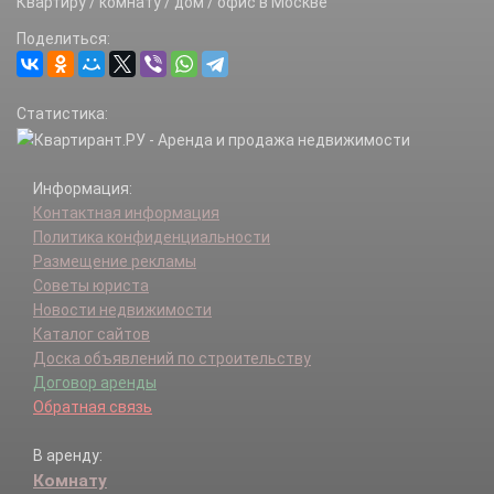
Квартиру / комнату / дом / офис в Москве
Метрополитена (Детский городок) п.
Поделиться:
Новиково д.
Ожигово д.
Пахорка д.
Статистика:
Рассудово п.
Рассудово д.
Рассудовское лесн-во п.
Информация:
Руднево д.
Контактная информация
Талызина х.
Политика конфиденциальности
Тимуровец ДГ п.
Размещение рекламы
Федоровское д.
Советы юриста
Хмырово д.
Новости недвижимости
Хутора Гуляевы х.
Каталог сайтов
Юрьево д.
Доска объявлений по строительству
Яковлевское д.
Договор аренды
Обратная связь
В аренду:
Комнату