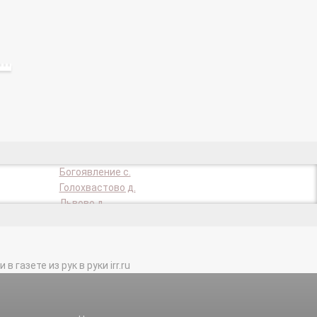
Богоявление с.
Голохвастово д.
Львово д.
Рыжово д.
СНТ Тринити-Сад (Вороновское с/п)
тер.
газете из рук в руки irr.ru
Юрьевка д.