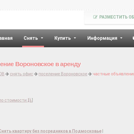
РАЗМЕСТИТЬ О
авная
Снять
Купить
Информация
ение Вороновское в аренду
ОВ
снять офис
поселение Вороновское
частные объявления
по стоимости
]
Снять квартиру без посредников в Подмосковье
|