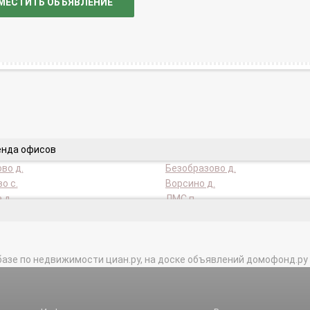
МЕСТИТЬ ОБЪЯВЛЕНИЕ
енда офисов
во д.
Безобразово д.
о с.
Ворсино д.
 д.
ЛМС п.
мово д.
Покровское с.
 с.
Семенково д.
базе по недвижимости циан.ру, на доске объявлений домофонд.ру и в 
д.
Юдановка д.