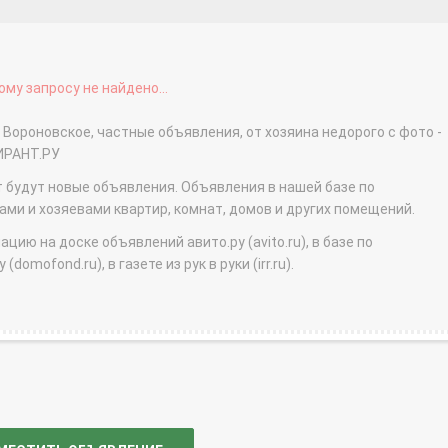
му запросу не найдено...
 Вороновское, частные объявления, от хозяина недорого с фото -
ИРАНТ.РУ
т будут новые объявления. Объявления в нашей базе по
и и хозяевами квартир, комнат, домов и других помещений.
ю на доске объявлений авито.ру (avito.ru), в базе по
domofond.ru), в газете из рук в руки (irr.ru).