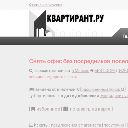
Регион:
в Москве
Гл
Снять офис без посредников посел
Параметры поиска:
в Москве
БЕЗ ПОСРЕДНИК
хозяина недорого с фото
Найдено объявлений:
0
[
расширенный поиск
]
Сортировка:
по дате добавления
[
упорядочить 
[
-
избранное
|
-
показать на карте
]
Искать: |
предложения от агентств
|
посуточно
|