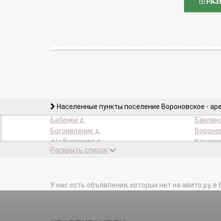
РАЗ
Населенные пункты поселение Вороновское - ар
Бабенки д.
Баклано
Богоявление д.
Воронов
д/о Вороново п.
Косовка
Раскрыть список
Никольское с.
Новогро
Сахарово д.
Свитино
Троица д.
У нас есть объявления, которых нет на авито.ру, в 
Филино 
Ясенки д.