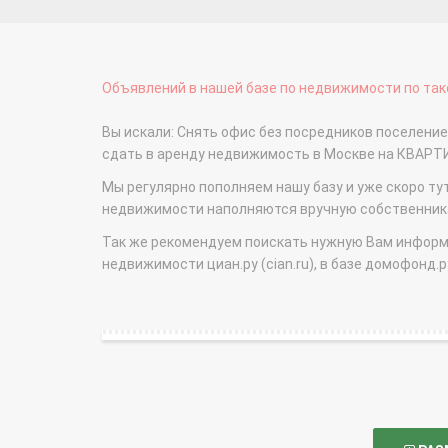
Объявлений в нашей базе по недвижимости по тако
Вы искали: Снять офис без посредников поселение
сдать в аренду недвижимость в Москве на КВАРТ
Мы регулярно пополняем нашу базу и уже скоро ту
недвижимости наполняются вручную собственникам
Так же рекомендуем поискать нужную Вам информаци
недвижимости циан.ру (cian.ru), в базе домофонд.ру (