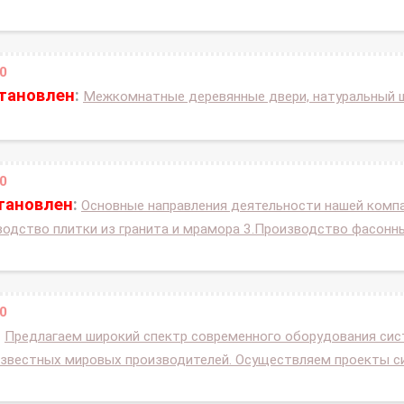
0
становлен
:
Межкомнатные деревянные двери, натуральный шп
0
становлен
:
Основные направления деятельности нашей компа
зводство плитки из гранита и мрамора 3.Производство фасонн
0
:
Предлагаем широкий спектр современного оборудования сист
 известных мировых производителей. Осуществляем проекты си