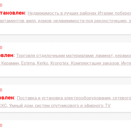
0
становлен
:
Недвижимость в лучших районах Италии: побереж
артаментов, вилл, домов, недвижимости под реконструкцию, 
0
овлен
:
Торговля отделочными материалами: ламинат, керамогр
 Керамин, Estima, Kerko, Kronotex. Комплектация заказов. Ин
0
овлен
:
Поставка и установка электрооборудования, сетевог
СКС, Умный дом, систем спутникового и эфирного TV
0