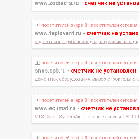
www.zodiac-s.ru -
счетчик не устано
посетителей вчера
0
| посетителей сегодня
www.teplovent.ru -
счетчик не устан
водостоков, трубопроводов, наружных площаде
посетителей вчера
0
| посетителей сегодня
snos.spb.ru -
счетчик не установлен
:
демонтаж оборудования, вывоз строительного
посетителей вчера
0
| посетителей сегодня
www.eclimat.ru -
счетчик не установ
VTS Clima, SystemAir. Тепловые завесы ТЕПЛО
посетителей вчера
0
| посетителей сегодня