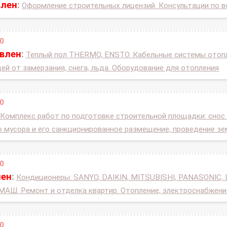
влен
:
Оформление строительных лицензий. Консультации по 
0
овлен
:
Теплый пол THERMO, ENSTO. Кабельные системы отопле
й от замерзания, снега, льда. Оборудование для отопления
0
Комплекс работ по подготовке строительной площадки: снос
 мусора и его санкционированное размещение, проведение з
0
лен
:
Кондиционеры: SANYO, DAIKIN, MITSUBISHI, PANASONIC, 
МАШ. Ремонт и отделка квартир. Отопление, электроснабжени
0