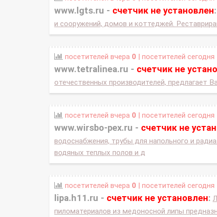
www.lgts.ru -
счетчик не установлен
:
и сооружений, домов и коттеджей. Реставрира
посетителей вчера
0
| посетителей сегодня
www.tetralinea.ru -
счетчик не устан
отечественных производителей, предлагает В
посетителей вчера
0
| посетителей сегодня
www.wirsbo-pex.ru -
счетчик не уста
водоснабжения, трубы для напольного и радиа
водяных теплых полов и д
посетителей вчера
0
| посетителей сегодня
lipa.h11.ru -
счетчик не установлен
:
Л
пиломатериалов из медоносной липы предназн