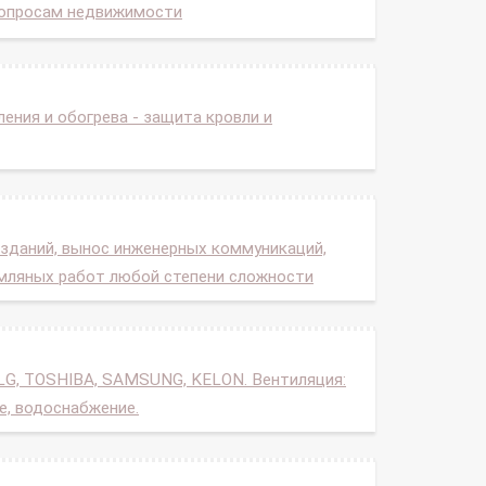
вопросам недвижимости
ния и обогрева - защита кровли и
 зданий, вынос инженерных коммуникаций,
емляных работ любой степени сложности
LG, TOSHIBA, SAMSUNG, KELON. Вентиляция:
е, водоснабжение.