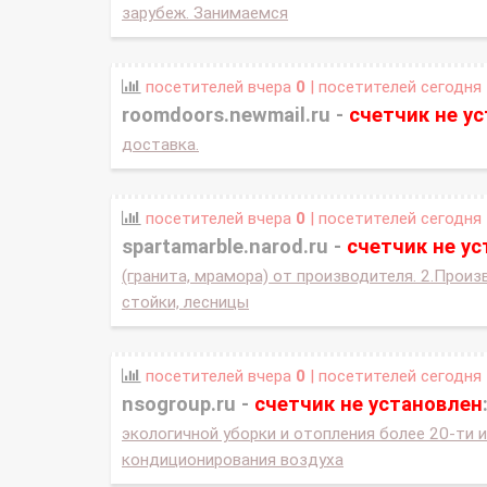
зарубеж. Занимаемся
посетителей вчера
0
| посетителей сегодня
roomdoors.newmail.ru -
счетчик не у
доставка.
посетителей вчера
0
| посетителей сегодня
spartamarble.narod.ru -
счетчик не у
(гранита, мрамора) от производителя. 2.Прои
стойки, лесницы
посетителей вчера
0
| посетителей сегодня
nsogroup.ru -
счетчик не установлен
экологичной уборки и отопления более 20-ти
кондиционирования воздуха