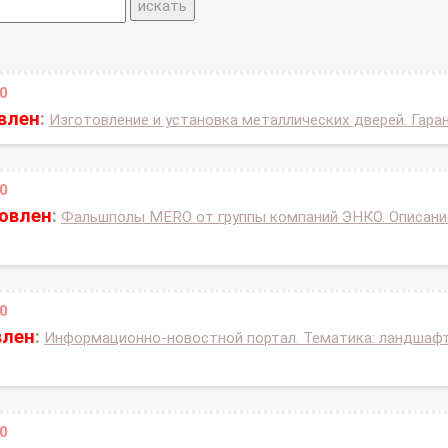
0
влен
:
Изготовление и установка металлических дверей. Гаран
0
новлен
:
Фальшполы MERO от группы компаний ЭНКО. Описание
0
влен
:
Информационно-новостной портал. Тематика: ландшафтн
0