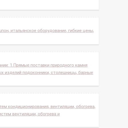
он, итальянское оборудование, гибкие цены,
нии: 1.Прямые поставки природного камня
ых изделий подоконники, столешницы, барные
ем кондиционирования, вентиляции, обогрева,
стем вентиляции, обогрева и