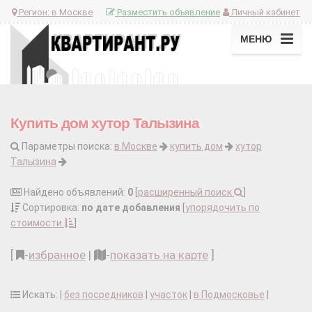
Регион:
в Москве
Разместить объявление
Личный кабинет
МЕНЮ
Купить дом хутор Талызина
Параметры поиска:
в Москве
купить дом
хутор
Талызина
Найдено объявлений:
0
[
расширенный поиск
]
Сортировка:
по дате добавления
[
упорядочить по
стоимости
]
[
-
избранное
|
-
показать на карте
]
Искать: |
без посредников
|
участок
|
в Подмосковье
|