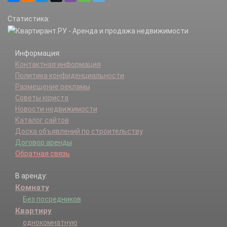
Сосенское п.
Статистика:
Троицк г.
Филимонковское п.
Щаповское п.
Информация:
Щербинка г.
Контактная информация
Политика конфиденциальности
Размещение рекламы
Советы юриста
Новости недвижимости
Каталог сайтов
Доска объявлений по строительству
Договор аренды
Обратная связь
В аренду:
Комнату
Без посредников
Квартиру
однокомнатную