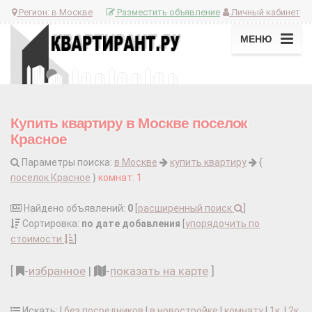
Регион:
в Москве
Разместить объявление
Личный кабинет
МЕНЮ
Купить квартиру в Москве поселок
Красное
Параметры поиска:
в Москве
купить квартиру
{
поселок Красное
}
комнат: 1
Найдено объявлений:
0
[
расширенный поиск
]
Сортировка:
по дате добавления
[
упорядочить по
стоимости
]
[
-
избранное
|
-
показать на карте
]
Искать: |
без посредников
|
в новостройке
|
комнату
|
1к.
|
2к.