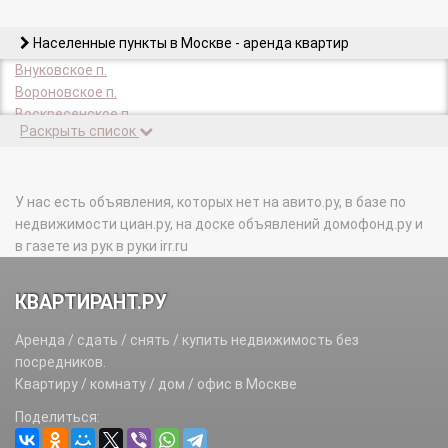
Населенные пункты в Москве - аренда квартир
Внуковское п.
Вороновское п.
Воскресенское п.
Раскрыть список
Десеновское п.
Зеленоград г.
Киевский п.
Кленовское п.
У нас есть объявления, которых нет на авито.ру, в базе по
Кокошкино п.
недвижимости циан.ру, на доске объявлений домофонд.ру и
Краснопахорское п.
в газете из рук в руки irr.ru
Марушкинское п.
Михайлово-Ярцевское п.
КВАРТИРАНТ.РУ
Московский г.
Московский п.
Аренда / сдать / снять / купить недвижимость без
Мосрентген п.
посредников.
Новофедоровское п.
Квартиру / комнату / дом / офис в Москве
Первомайское п.
Поделиться:
Роговское п.
Рязановское п.