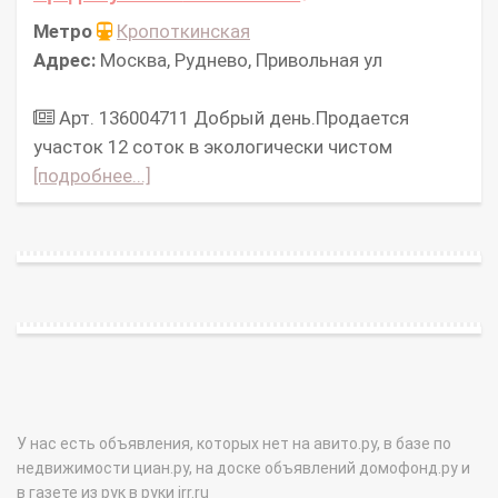
Метро
Кропоткинская
Адрес:
Москва, Руднево, Привольная ул
Арт. 136004711 Добрый день.Продaется
участок 12 соток в экологичeски чиcтом
[подробнее...]
У нас есть объявления, которых нет на авито.ру, в базе по
недвижимости циан.ру, на доске объявлений домофонд.ру и
в газете из рук в руки irr.ru