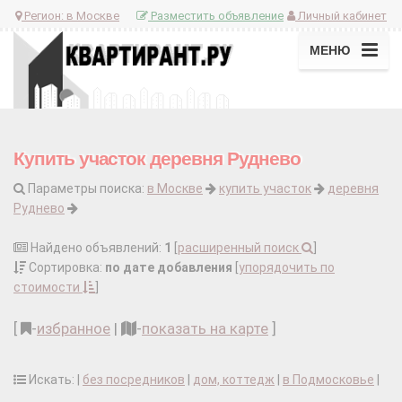
Регион:
в Москве
Разместить объявление
Личный кабинет
МЕНЮ
Купить участок деревня Руднево
Параметры поиска:
в Москве
купить участок
деревня
Руднево
Найдено объявлений:
1
[
расширенный поиск
]
Сортировка:
по дате добавления
[
упорядочить по
стоимости
]
[
-
избранное
|
-
показать на карте
]
Искать: |
без посредников
|
дом, коттедж
|
в Подмосковье
|