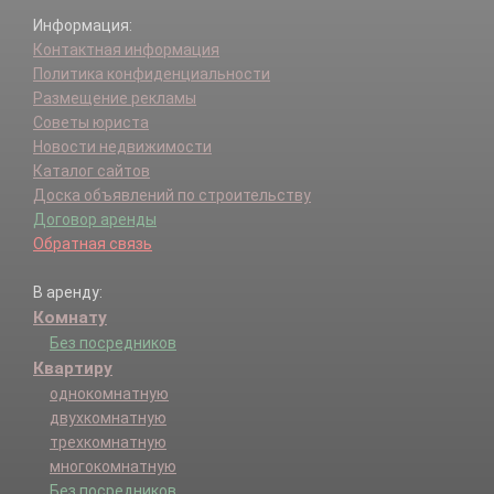
Поповка д.
Информация:
Птичное п.
Контактная информация
Пучково д.
Политика конфиденциальности
Пятовское д.
Размещение рекламы
Ремзавод п.
Советы юриста
Рогозинино д.
Новости недвижимости
Рогозино д.
Каталог сайтов
Рожново д.
Доска объявлений по строительству
сдт Отдых дп.
Договор аренды
Уварово д.
Обратная связь
Фоминское д.
Хатминки д.
В аренду:
Ширяево д.
Комнату
Без посредников
Квартиру
однокомнатную
двухкомнатную
трехкомнатную
многокомнатную
Без посредников