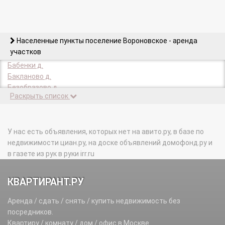
Населенные пункты поселение Вороновское - аренда
участков
Бабенки д.
Бакланово д.
Безобразово д.
Раскрыть список
Богоявление с.
Богоявление д.
Вороново с.
Ворсино д.
У нас есть объявления, которых нет на авито.ру, в базе по
Голохвастово д.
недвижимости циан.ру, на доске объявлений домофонд.ру и
д/о Вороново п.
в газете из рук в руки irr.ru
Косовка д.
ЛМС п.
КВАРТИРАНТ.РУ
Львово д.
Никольское с.
Аренда / сдать / снять / купить недвижимость без
Новогромово д.
посредников.
Покровское с.
Квартиру / комнату / дом / офис в Москве