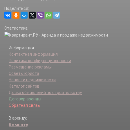
Рыжово д.
Поделиться:
Сахарово д.
Свитино с.
Семенково д.
Статистика:
СНТ Тринити-Сад (Вороновское с/п) тер.
Троица д.
Филино д.
Информация:
Юдановка д.
Контактная информация
Юрьевка д.
Политика конфиденциальности
Ясенки д.
Размещение рекламы
Советы юриста
Новости недвижимости
Каталог сайтов
Доска объявлений по строительству
Договор аренды
Обратная связь
В аренду:
Комнату