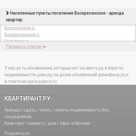
Населенные пункты поселение Воскресенское - аренда
квартир
Богородское д.
Воскресенское п.
Городище д.
Раскрыть список
Губкино д.
д/о Воскресенское п.
Каменка д.
Каракашево д.
У нас есть объявления, которых нет на авито.ру, в базе по
Князево д.
недвижимости циан.ру, на доске объявлений домофонд.ру и
Лаптево д.
в газете из рук в руки irr.ru
Милорадово д.
Никольское д.
КВАРТИРАНТ.РУ
подсобного хозяйства Воскресенское п.
Расторопово д.
Аренда / сдать / снять / купить недвижимость без
Язово д.
посредников.
Ямонтово д.
Квартиру / комнату / дом / офис в Москве
Поделиться: