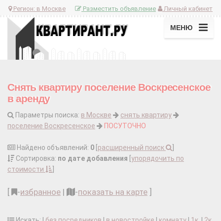
Регион:
в Москве
Разместить объявление
Личный кабинет
МЕНЮ
Снять квартиру поселение Воскресенское
в аренду
Параметры поиска:
в Москве
снять квартиру
поселение Воскресенское
ПОСУТОЧНО
Найдено объявлений:
0
[
расширенный поиск
]
Сортировка:
по дате добавления
[
упорядочить по
стоимости
]
[
-
избранное
|
-
показать на карте
]
Искать: |
без посредников
|
в новостройке
|
комнату
|
1к.
|
2к.