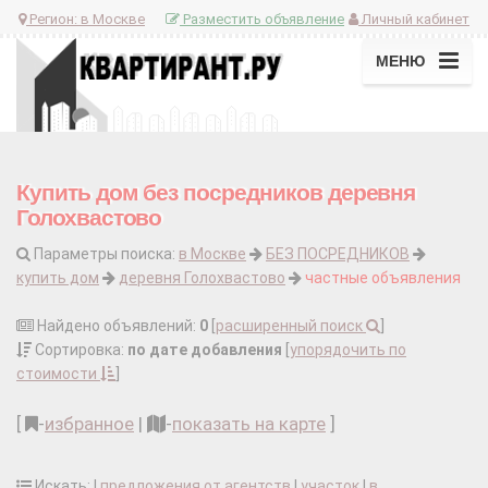
Регион:
в Москве
Разместить объявление
Личный кабинет
МЕНЮ
Купить дом без посредников деревня
Голохвастово
Параметры поиска:
в Москве
БЕЗ ПОСРЕДНИКОВ
купить дом
деревня Голохвастово
частные объявления
Найдено объявлений:
0
[
расширенный поиск
]
Сортировка:
по дате добавления
[
упорядочить по
стоимости
]
[
-
избранное
|
-
показать на карте
]
Искать: |
предложения от агентств
|
участок
|
в