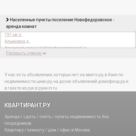
Населенные пункты поселение Новофедоровское -
аренда комнат
191 кв-л.
Алымовка д.
Архангельское (сп Новофедоровское) д.
Раскрыть список
Белоусово д.
Голохвастово д.
Долгино д.
Зверево д.
У нас есть объявления, которых нет на авито.ру, в базе по
Зосимова Пустынь п.
недвижимости циан.ру, на доске объявлений домофонд.ру и
Игнатово д.
в газете из рук в руки irr.ru
Капустинка п.
Круги п.
КВАРТИРАНТ.РУ
Кузнецово д.
Кузнецовский п.
Аренда / сдать / снять / купить недвижимость без
Лукино д.
посредников.
Малеевка д.
Квартиру / комнату / дом / офис в Москве
Метрополитена (Детский городок) п.