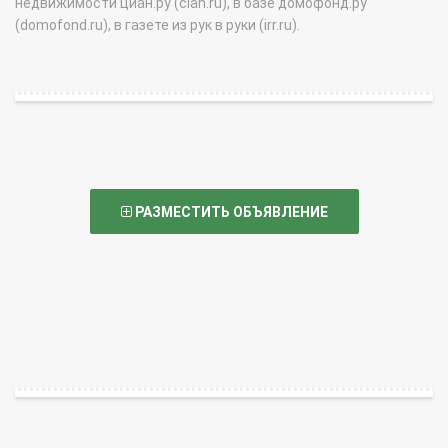
недвижимости циан.ру (cian.ru), в базе домофонд.ру
(domofond.ru), в газете из рук в руки (irr.ru).
РАЗМЕСТИТЬ ОБЪЯВЛЕНИЕ