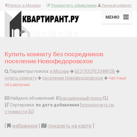
Регион:
в Москве
Разместить объявление
Личный кабинет
МЕНЮ
Купить комнату без посредников
поселение Новофедоровское
Параметры поиска:
в Москве
БЕЗ ПОСРЕДНИКОВ
купить комнату
поселение Новофедоровское
частные
объявления
Найдено объявлений:
0
[
расширенный поиск
]
Сортировка:
по дате добавления
[
упорядочить по
стоимости
]
[
-
избранное
|
-
показать на карте
]