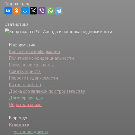
Поделиться:
Новиково д.
Ожигово д.
Пахорка д.
Статистика:
Рассудово п.
Рассудово д.
Рассудовское лесн-во п.
Информация:
Руднево д.
Контактная информация
Талызина х.
Политика конфиденциальности
Тимуровец ДГ п.
Размещение рекламы
Федоровское д.
Советы юриста
Хмырово д.
Новости недвижимости
Хутора Гуляевы х.
Каталог сайтов
Юрьево д.
Доска объявлений по строительству
Яковлевское д.
Договор аренды
Обратная связь
В аренду:
Комнату
Без посредников