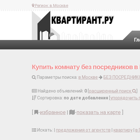
Регион:
в Москве
Гл
Купить комнату без посредников в
Параметры поиска:
в Москве
БЕЗ ПОСРЕДНИК
Найдено объявлений:
0
[
расширенный поиск
]
Сортировка:
по дате добавления
[
упорядочить 
[
-
избранное
|
-
показать на карте
]
Искать: |
предложения от агентств
|
квартиру
|
в