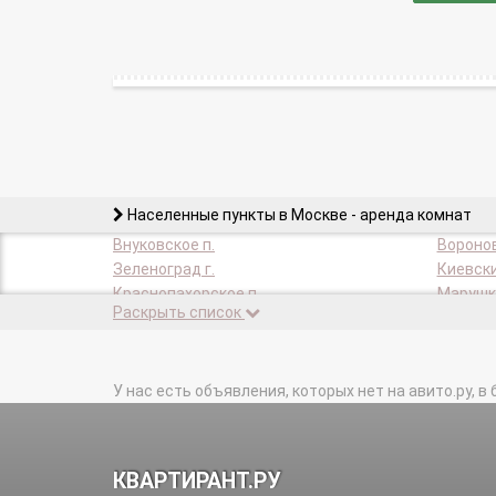
Населенные пункты в Москве - аренда комнат
Внуковское п.
Воронов
Зеленоград г.
Киевски
Краснопахорское п.
Марушки
Раскрыть список
Московский п.
Мосрент
Роговское п.
Рязанов
Филимонковское п.
Щаповск
У нас есть объявления, которых нет на авито.ру, в 
КВАРТИРАНТ.РУ