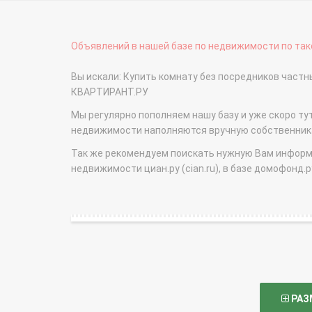
Объявлений в нашей базе по недвижимости по тако
Вы искали: Купить комнату без посредников част
КВАРТИРАНТ.РУ
Мы регулярно пополняем нашу базу и уже скоро ту
недвижимости наполняются вручную собственникам
Так же рекомендуем поискать нужную Вам информаци
недвижимости циан.ру (cian.ru), в базе домофонд.ру (
РАЗ