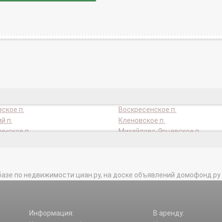
ское п.
Воскресенское п.
й п.
Кленовское п.
нское п.
Михайлово-Ярцевское п.
ген п.
Новофедоровское п.
ское п.
Сосенское п.
ое п.
Щербинка г.
базе по недвижимости циан.ру, на доске объявлений домофонд.ру и в 
Информация:
В аренду: