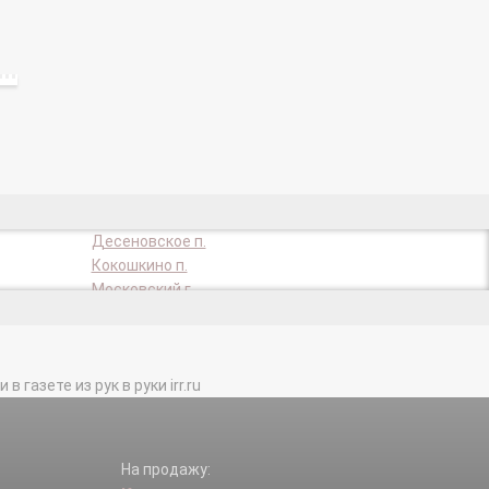
Десеновское п.
Кокошкино п.
Московский г.
Первомайское п.
Троицк г.
газете из рук в руки irr.ru
На продажу: