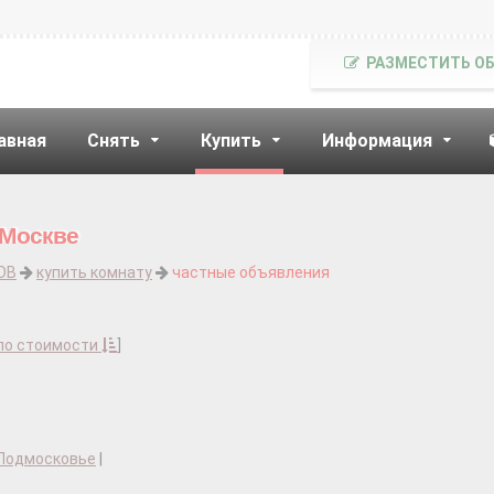
РАЗМЕСТИТЬ О
авная
Снять
Купить
Информация
 Москве
ОВ
купить комнату
частные объявления
по стоимости
]
 Подмосковье
|