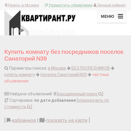
Регион:
в Москве
Разместить объявление
Личный кабинет
МЕНЮ
Купить комнату без посредников поселок
Санаторий N39
Параметры поиска:
в Москве
БЕЗ ПОСРЕДНИКОВ
купить комнату
поселок Санаторий N39
частные
объявления
Найдено объявлений:
0
[
расширенный поиск
]
Сортировка:
по дате добавления
[
упорядочить по
стоимости
]
[
-
избранное
|
-
показать на карте
]