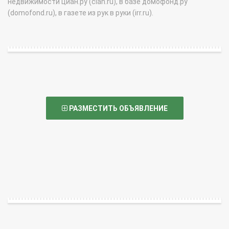
недвижимости циан.ру (cian.ru), в базе домофонд.ру
(domofond.ru), в газете из рук в руки (irr.ru).
РАЗМЕСТИТЬ ОБЪЯВЛЕНИЕ