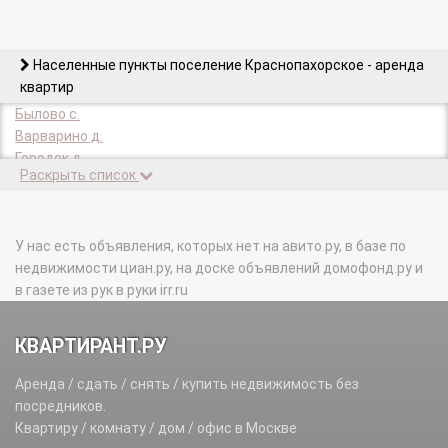
Населенные пункты поселение Краснопахорское - аренда
квартир
Былово с.
Варварино д.
Городок д.
Раскрыть список
Колотилово д.
КП Цветочный тер.
Красная Луговая д.
Красная Пахра с.
У нас есть объявления, которых нет на авито.ру, в базе по
Красная Пахра д.
недвижимости циан.ру, на доске объявлений домофонд.ру и
Красное с.
в газете из рук в руки irr.ru
Красное п.
Малыгино д.
КВАРТИРАНТ.РУ
Подосинки д.
Подсобного х-ва Минзаг п.
Аренда / сдать / снять / купить недвижимость без
Поляны д.
посредников.
Раево д.
Квартиру / комнату / дом / офис в Москве
Романцево (Краснопахорское с/п) д.