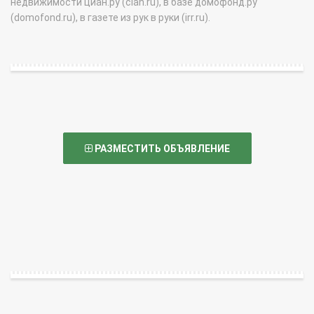
недвижимости циан.ру (cian.ru), в базе домофонд.ру
(domofond.ru), в газете из рук в руки (irr.ru).
РАЗМЕСТИТЬ ОБЪЯВЛЕНИЕ