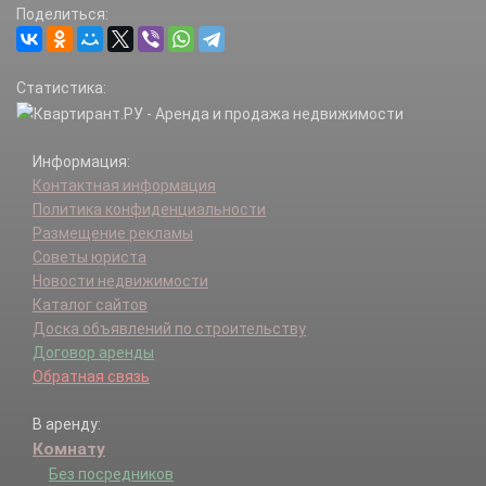
Поделиться:
Софьино д.
Страдань д.
Чириково (Краснопахорское с/п) д.
Статистика:
Шарапово д.
Шахово д.
Юрово (Краснопахорское с/п) д.
Информация:
Контактная информация
Политика конфиденциальности
Размещение рекламы
Советы юриста
Новости недвижимости
Каталог сайтов
Доска объявлений по строительству
Договор аренды
Обратная связь
В аренду:
Комнату
Без посредников