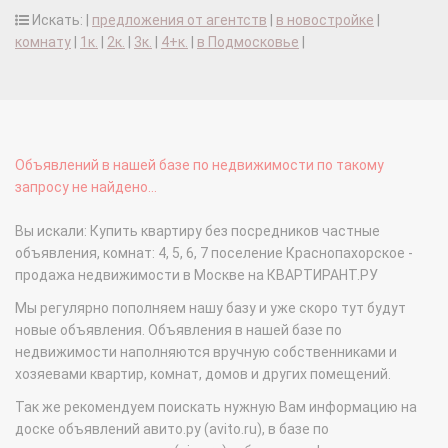
Искать: |
предложения от агентств
|
в новостройке
|
комнату
|
1к.
|
2к.
|
3к.
|
4+к.
|
в Подмосковье
|
Объявлений в нашей базе по недвижимости по такому
запросу не найдено...
Вы искали: Купить квартиру без посредников частные
объявления, комнат: 4, 5, 6, 7 поселение Краснопахорское -
продажа недвижимости в Москве на КВАРТИРАНТ.РУ
Мы регулярно пополняем нашу базу и уже скоро тут будут
новые объявления. Объявления в нашей базе по
недвижимости наполняются вручную собственниками и
хозяевами квартир, комнат, домов и других помещений.
Так же рекомендуем поискать нужную Вам информацию на
доске объявлений авито.ру (avito.ru), в базе по