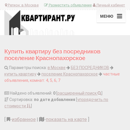
Регион:
в Москве
Разместить объявление
Личный кабинет
МЕНЮ
Купить квартиру без посредников
поселение Краснопахорское
Параметры поиска:
в Москве
БЕЗ ПОСРЕДНИКОВ
купить квартиру
поселение Краснопахорское
частные
объявления, комнат: 4, 5, 6, 7
Найдено объявлений:
0
[
расширенный поиск
]
Сортировка:
по дате добавления
[
упорядочить по
стоимости
]
[
-
избранное
|
-
показать на карте
]