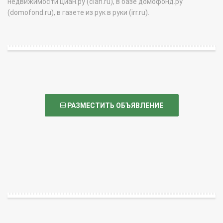
недвижимости циан.ру (cian.ru), в базе домофонд.ру
(domofond.ru), в газете из рук в руки (irr.ru).
РАЗМЕСТИТЬ ОБЪЯВЛЕНИЕ