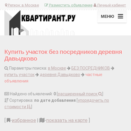
Регион:
в Москве
Разместить объявление
Личный кабинет
МЕНЮ
Купить участок без посредников деревня
Давыдково
Параметры поиска:
в Москве
БЕЗ ПОСРЕДНИКОВ
купить участок
деревня Давыдково
частные
объявления
Найдено объявлений:
0
[
расширенный поиск
]
Сортировка:
по дате добавления
[
упорядочить по
стоимости
]
[
-
избранное
|
-
показать на карте
]