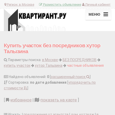
Регион:
в Москве
Разместить объявление
Личный кабинет
МЕНЮ
Купить участок без посредников хутор
Талызина
Параметры поиска:
в Москве
БЕЗ ПОСРЕДНИКОВ
купить участок
хутор Талызина
частные объявления
Найдено объявлений:
0
[
расширенный поиск
]
Сортировка:
по дате добавления
[
упорядочить по
стоимости
]
[
-
избранное
|
-
показать на карте
]
Искать: |
предложения от агентств
|
дом, коттедж
|
в