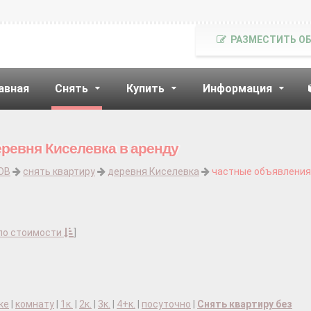
РАЗМЕСТИТЬ О
авная
Снять
Купить
Информация
еревня Киселевка в аренду
ОВ
снять квартиру
деревня Киселевка
частные объявления,
по стоимости
]
ке
|
комнату
|
1к.
|
2к.
|
3к.
|
4+к.
|
посуточно
|
Снять квартиру без