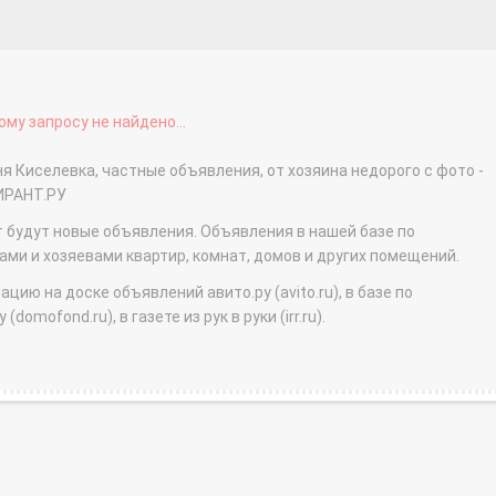
му запросу не найдено...
я Киселевка, частные объявления, от хозяина недорого с фото -
ИРАНТ.РУ
т будут новые объявления. Объявления в нашей базе по
и и хозяевами квартир, комнат, домов и других помещений.
ю на доске объявлений авито.ру (avito.ru), в базе по
domofond.ru), в газете из рук в руки (irr.ru).