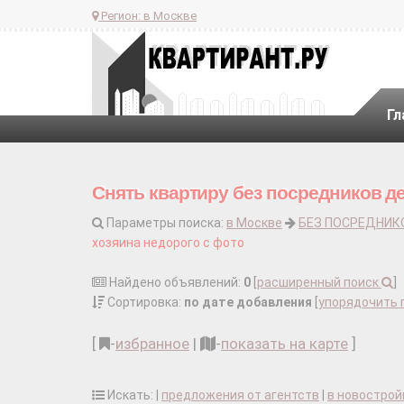
Регион:
в Москве
Гл
Снять квартиру без посредников д
Параметры поиска:
в Москве
БЕЗ ПОСРЕДНИК
хозяина недорого с фото
Найдено объявлений:
0
[
расширенный поиск
]
Сортировка:
по дате добавления
[
упорядочить 
[
-
избранное
|
-
показать на карте
]
Искать: |
предложения от агентств
|
в новострой