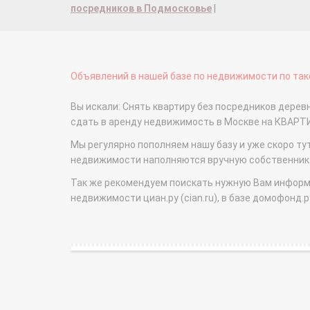
посредников в Подмосковье
|
Объявлений в нашей базе по недвижимости по тако
Вы искали: Снять квартиру без посредников деревн
сдать в аренду недвижимость в Москве на КВАРТ
Мы регулярно пополняем нашу базу и уже скоро ту
недвижимости наполняются вручную собственникам
Так же рекомендуем поискать нужную Вам информаци
недвижимости циан.ру (cian.ru), в базе домофонд.ру (