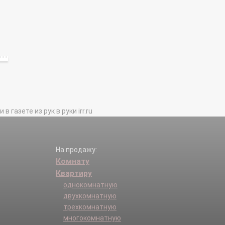
газете из рук в руки irr.ru
На продажу:
Комнату
Квартиру
однокомнатную
двухкомнатную
трехкомнатную
многокомнатную