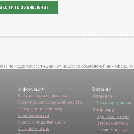
МЕСТИТЬ ОБЪЯВЛЕНИЕ
базе по недвижимости циан.ру, на доске объявлений домофонд.ру и в 
Информация:
В аренду:
Контактная информация
Комнату
Политика конфиденциальности
Без посредников
Размещение рекламы
Квартиру
Советы юриста
однокомнатную
Новости недвижимости
двухкомнатную
Каталог сайтов
трехкомнатную