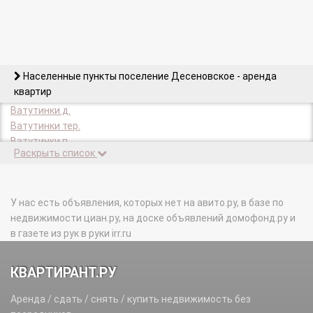
Населенные пункты поселение Десеновское - аренда
квартир
Ватутинки д.
Ватутинки тер.
Ватутинки п.
Раскрыть список
Ватутинки-1 п.
Власьево д.
Десна д.
Десна-Агропункт д.
У нас есть объявления, которых нет на авито.ру, в базе по
Евсеево д.
недвижимости циан.ру, на доске объявлений домофонд.ру и
Заозерный п.
в газете из рук в руки irr.ru
Заречный п.
Заречный-2 п.
КВАРТИРАНТ.РУ
Киселевка д.
Кувекино д.
Аренда / сдать / снять / купить недвижимость без
Новинки д.