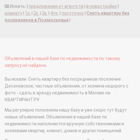
Искать: |
предложения от агентств
|
в новостройке
|
комнату
|
1к.
|
2к.
|
3к.
|
4+к.
|
посуточно
|
Снять квартиру без
посредников в Подмосковье
|
Объявлений в нашей базе по недвижимости по такому
запросу не найдено...
Вы искали: Снять квартиру без посредников поселение
Десеновское, частные объявления, от хозяина недорого с
фото - сдать в аренду недвижимость в Москве на
КВАРТИРАНТ.РУ
Мы регулярно пополняем нашу базу и уже скоро тут будут
новые объявления. Объявления в нашей базе по
недвижимости наполняются вручную собственниками и
хозяевами квартир, комнат, домов и других помещений.