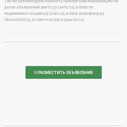
Так же рекомендуем поискать нужную Вам информацию на
доске объявлений авито.ру (avito.ru), в базе по
недвижимости циан.ру (cian.ru), в базе домофонд.ру
(domofond.ru), в газете из рук в руки (irr.ru).
РАЗМЕСТИТЬ ОБЪЯВЛЕНИЕ