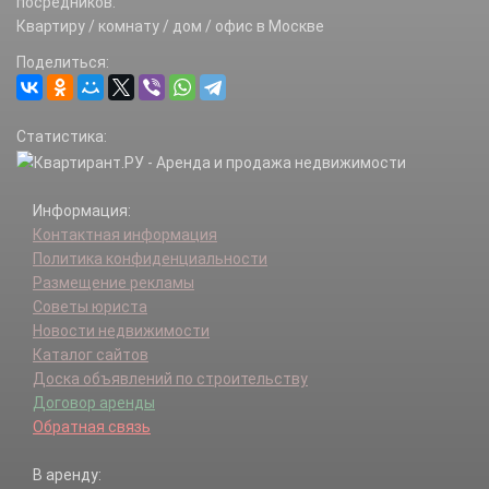
посредников.
Озерный п.
Квартиру / комнату / дом / офис в Москве
Пенино д.
Поделиться:
Писково д.
Полет тер.
Пыхчево д.
Статистика:
Ручей тер.
Станиславль д.
Тупиково д.
Информация:
Черепово д.
Контактная информация
Шалово х.
Политика конфиденциальности
Яковлево д.
Размещение рекламы
Советы юриста
Новости недвижимости
Каталог сайтов
Доска объявлений по строительству
Договор аренды
Обратная связь
В аренду: