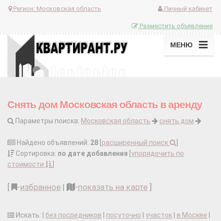
Регион:
Московская область
Личный кабинет
Разместить объявление
МЕНЮ
Снять дом Московская область в аренду
Параметры поиска:
Московская область
снять дом
Найдено объявлений:
28
[
расширенный поиск
]
Сортировка:
по дате добавления
[
упорядочить по
стоимости
]
[
-
избранное
|
-
показать на карте
]
Искать: |
без посредников
|
посуточно
|
участок
|
в Москве
|