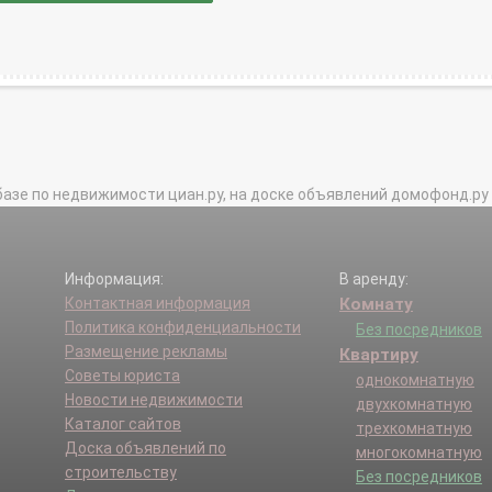
базе по недвижимости циан.ру, на доске объявлений домофонд.ру и в 
Информация:
В аренду:
Контактная информация
Комнату
Политика конфиденциальности
Без посредников
Размещение рекламы
Квартиру
Советы юриста
однокомнатную
Новости недвижимости
двухкомнатную
Каталог сайтов
трехкомнатную
Доска объявлений по
многокомнатную
строительству
Без посредников