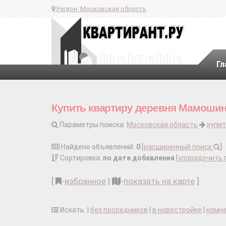
Регион:
Московская область
Гл
Купить квартиру деревня Мамоши
Параметры поиска:
Московская область
купит
Найдено объявлений:
0
[
расширенный поиск
]
Сортировка:
по дате добавления
[
упорядочить 
[
-
избранное
|
-
показать на карте
]
Искать: |
без посредников
|
в новостройке
|
комн