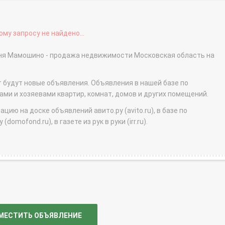
му запросу не найдено...
вня Мамошино - продажа недвижимости Московская область на
т будут новые объявления. Объявления в нашей базе по
и и хозяевами квартир, комнат, домов и других помещений.
ю на доске объявлений авито.ру (avito.ru), в базе по
domofond.ru), в газете из рук в руки (irr.ru).
МЕСТИТЬ ОБЪЯВЛЕНИЕ