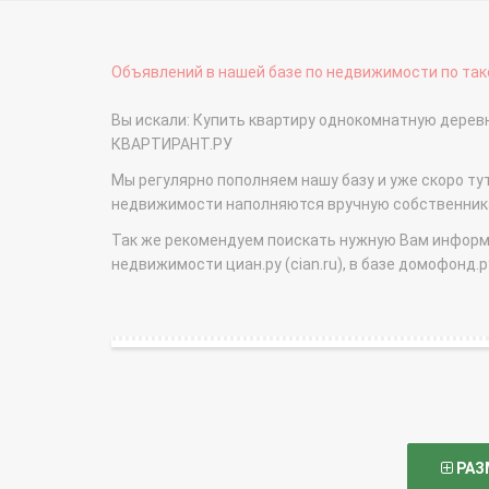
Объявлений в нашей базе по недвижимости по тако
Вы искали: Купить квартиру однокомнатную дере
КВАРТИРАНТ.РУ
Мы регулярно пополняем нашу базу и уже скоро ту
недвижимости наполняются вручную собственникам
Так же рекомендуем поискать нужную Вам информаци
недвижимости циан.ру (cian.ru), в базе домофонд.ру (
РАЗ