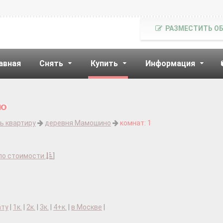
РАЗМЕСТИТЬ О
авная
Снять
Купить
Информация
но
ь квартиру
деревня Мамошино
комнат: 1
по стоимости
]
ату
|
1к.
|
2к.
|
3к.
|
4+к.
|
в Москве
|