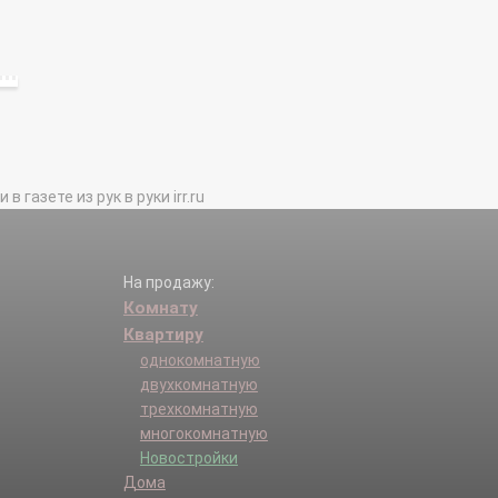
газете из рук в руки irr.ru
На продажу:
Комнату
Квартиру
однокомнатную
двухкомнатную
трехкомнатную
многокомнатную
Новостройки
Дома