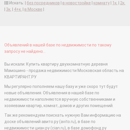
Искать: |
без посредников
|
в новостройке
|
комнату
|
1к.
|
2к.
|
3к.
|
4+к.
|
в Москве
|
Объявлений в нашей базе по недвижимости по такому
запросу не найдено...
Вы искали: Купить квартиру двухкомнатную деревня
Мамошино - продажа недвижимости Московская область на
КВАРТИРАНТ.РУ
Мы регулярно пополняем нашу базу и уже скоро тут будут
новые объявления. Объявления в нашей базе по
недвижимости наполняются вручную собственниками и
хозяевами квартир, комнат, домов и других помещений.
Так же рекомендуем поискать нужную Вам информацию на
доске объявлений авито.ру (avito.ru), в базе по
недвижимости циан.ру (cian.ru), в базе домофонд.ру