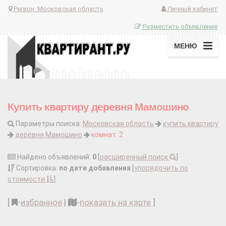
Регион:
Московская область
Личный кабинет
Разместить объявление
МЕНЮ
Купить квартиру деревня Мамошино
Параметры поиска:
Московская область
купить квартиру
деревня Мамошино
комнат: 2
Найдено объявлений:
0
[
расширенный поиск
]
Сортировка:
по дате добавления
[
упорядочить по
стоимости
]
[
-
избранное
|
-
показать на карте
]