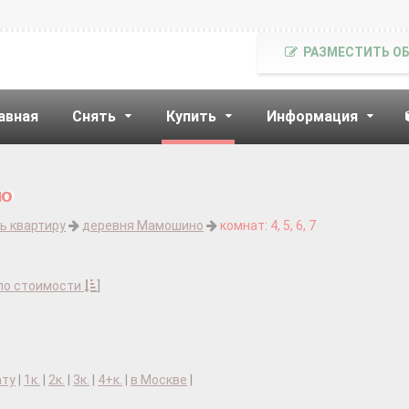
РАЗМЕСТИТЬ О
авная
Снять
Купить
Информация
но
ь квартиру
деревня Мамошино
комнат: 4, 5, 6, 7
по стоимости
]
ату
|
1к.
|
2к.
|
3к.
|
4+к.
|
в Москве
|