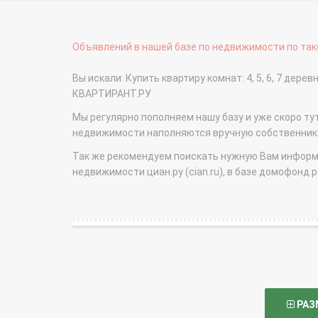
Объявлений в нашей базе по недвижимости по тако
Вы искали: Купить квартиру комнат: 4, 5, 6, 7 де
КВАРТИРАНТ.РУ
Мы регулярно пополняем нашу базу и уже скоро ту
недвижимости наполняются вручную собственникам
Так же рекомендуем поискать нужную Вам информаци
недвижимости циан.ру (cian.ru), в базе домофонд.ру (
РАЗ