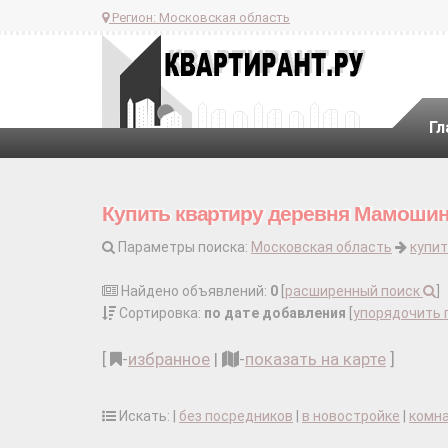
Регион:
Московская область
Гл
Купить квартиру деревня Мамоши
Параметры поиска:
Московская область
купит
Найдено объявлений:
0
[
расширенный поиск
]
Сортировка:
по дате добавления
[
упорядочить 
[
-
избранное
|
-
показать на карте
]
Искать: |
без посредников
|
в новостройке
|
комн