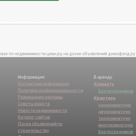
базе по недвижимости циан.ру, на доске объявлений домофонд.ру и в 
Информация:
В аренду:
Контактная информация
Комнату
Политика конфиденциальности
Без посредников
Размещение рекламы
Квартиру
Советы юриста
однокомнатную
Новости недвижимости
двухкомнатную
Каталог сайтов
трехкомнатную
Доска объявлений по
многокомнатную
строительству
Без посредников