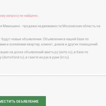
му запросу не найдено...
ревня Мамошино - продажа недвижимости Московская область на
т будут новые объявления. Объявления в нашей базе по
и и хозяевами квартир, комнат, домов и других помещений.
ю на доске объявлений авито.ру (avito.ru), в базе по
domofond.ru), в газете из рук в руки (irr.ru).
МЕСТИТЬ ОБЪЯВЛЕНИЕ