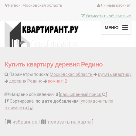
Регион:
Московская область
Личный кабинет
Разместить объявление
МЕНЮ
Купить квартиру деревня Редино
Параметры поиска:
Московская область
купить квартиру
деревня Редино
комнат: 2
Найдено объявлений:
0
[
расширенный поиск
]
Сортировка:
по дате добавления
[
упорядочить по
стоимости
]
[
-
избранное
|
-
показать на карте
]