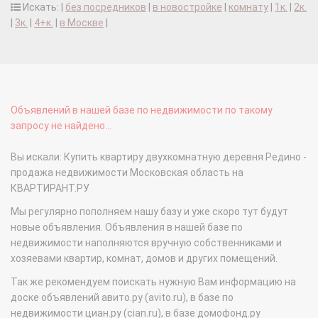
Искать: |
без посредников
|
в новостройке
|
комнату
|
1к.
|
2к.
|
3к.
|
4+к.
|
в Москве
|
Объявлений в нашей базе по недвижимости по такому
запросу не найдено...
Вы искали: Купить квартиру двухкомнатную деревня Редино -
продажа недвижимости Московская область на
КВАРТИРАНТ.РУ
Мы регулярно пополняем нашу базу и уже скоро тут будут
новые объявления. Объявления в нашей базе по
недвижимости наполняются вручную собственниками и
хозяевами квартир, комнат, домов и других помещений.
Так же рекомендуем поискать нужную Вам информацию на
доске объявлений авито.ру (avito.ru), в базе по
недвижимости циан.ру (cian.ru), в базе домофонд.ру