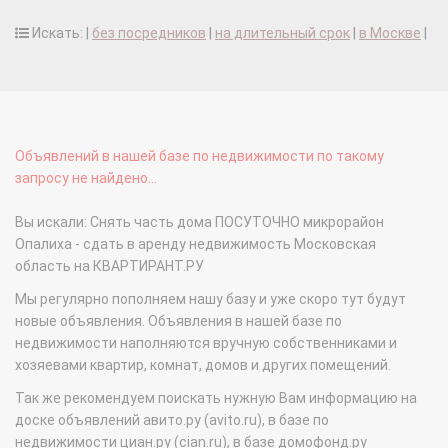
Искать: |
без посредников
|
на длительный срок
|
в Москве
|
Объявлений в нашей базе по недвижимости по такому
запросу не найдено...
Вы искали: Снять часть дома ПОСУТОЧНО микрорайон
Опалиха - сдать в аренду недвижимость Московская
область на КВАРТИРАНТ.РУ
Мы регулярно пополняем нашу базу и уже скоро тут будут
новые объявления. Объявления в нашей базе по
недвижимости наполняются вручную собственниками и
хозяевами квартир, комнат, домов и других помещений.
Так же рекомендуем поискать нужную Вам информацию на
доске объявлений авито.ру (avito.ru), в базе по
недвижимости циан.ру (cian.ru), в базе домофонд.ру