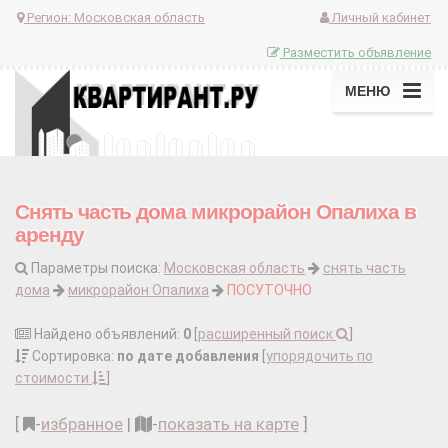
Регион:
Московская область
Личный кабинет
Разместить объявление
МЕНЮ
Снять часть дома микрорайон Опалиха в
аренду
Параметры поиска:
Московская область
снять часть
дома
микрорайон Опалиха
ПОСУТОЧНО
Найдено объявлений:
0
[
расширенный поиск
]
Сортировка:
по дате добавления
[
упорядочить по
стоимости
]
[
-
избранное
|
-
показать на карте
]