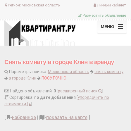
Регион:
Московская область
Личный кабинет
Разместить объявление
МЕНЮ
Снять комнату в городе Клин в аренду
Параметры поиска:
Московская область
снять комнату
в городе Клин
ПОСУТОЧНО
Найдено объявлений:
0
[
расширенный поиск
]
Сортировка:
по дате добавления
[
упорядочить по
стоимости
]
[
-
избранное
|
-
показать на карте
]