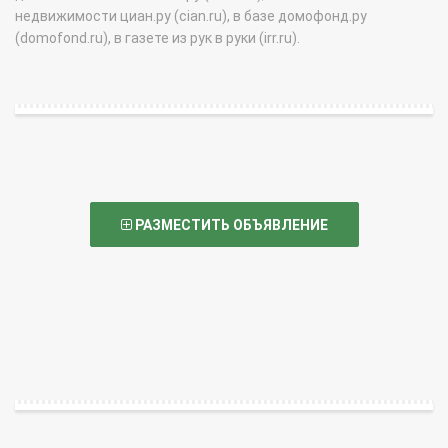
недвижимости циан.ру (cian.ru), в базе домофонд.ру
(domofond.ru), в газете из рук в руки (irr.ru).
РАЗМЕСТИТЬ ОБЪЯВЛЕНИЕ