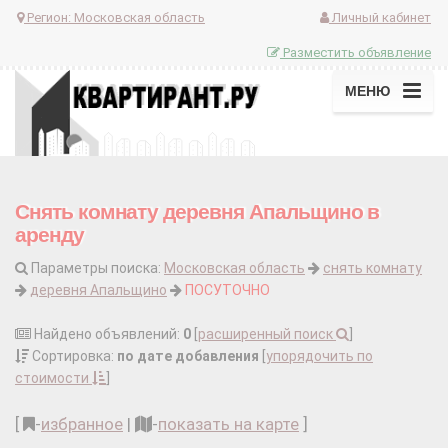
Регион:
Московская область
Личный кабинет
Разместить объявление
МЕНЮ
Снять комнату деревня Апальщино в
аренду
Параметры поиска:
Московская область
снять комнату
деревня Апальщино
ПОСУТОЧНО
Найдено объявлений:
0
[
расширенный поиск
]
Сортировка:
по дате добавления
[
упорядочить по
стоимости
]
[
-
избранное
|
-
показать на карте
]