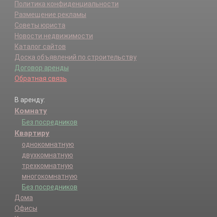
Политика конфиденциальности
Размещение рекламы
Советы юриста
Новости недвижимости
Каталог сайтов
Доска объявлений по строительству
Договор аренды
Обратная связь
В аренду:
Комнату
Без посредников
Квартиру
однокомнатную
двухкомнатную
трехкомнатную
многокомнатную
Без посредников
Дома
Офисы