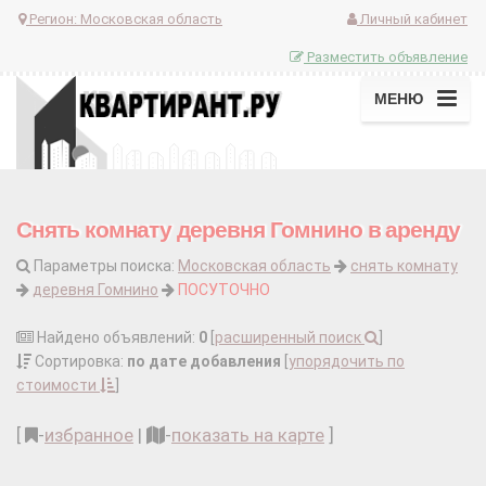
Регион:
Московская область
Личный кабинет
Разместить объявление
МЕНЮ
Снять комнату деревня Гомнино в аренду
Параметры поиска:
Московская область
снять комнату
деревня Гомнино
ПОСУТОЧНО
Найдено объявлений:
0
[
расширенный поиск
]
Сортировка:
по дате добавления
[
упорядочить по
стоимости
]
[
-
избранное
|
-
показать на карте
]